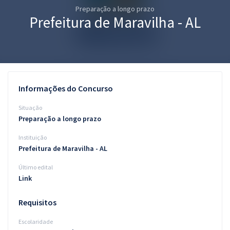
Preparação a longo prazo
Pós
Prefeitura de Maravilha - AL
Graduação
OAB
Mentorias
Informações do Concurso
Questões grátis
Situação
Preparação a longo prazo
Conteúdo gratuito
Instituição
Blog
Prefeitura de Maravilha - AL
Aprovados
Último edital
Link
Atendimento
Requisitos
Escolaridade