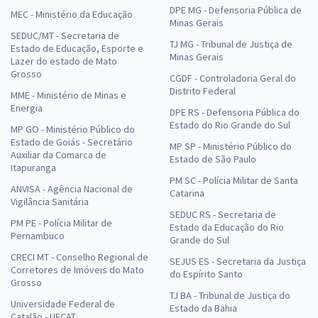
DPE MG - Defensoria Pública de
MEC - Ministério da Educação
Minas Gerais
SEDUC/MT - Secretaria de
TJ MG - Tribunal de Justiça de
Estado de Educação, Esporte e
Minas Gerais
Lazer do estado de Mato
Grosso
CGDF - Controladoria Geral do
Distrito Federal
MME - Ministério de Minas e
Energia
DPE RS - Defensoria Pública do
Estado do Rio Grande do Sul
MP GO - Ministério Público do
Estado de Goiás - Secretário
MP SP - Ministério Público do
Auxiliar da Comarca de
Estado de São Paulo
Itapuranga
PM SC - Polícia Militar de Santa
ANVISA - Agência Nacional de
Catarina
Vigilância Sanitária
SEDUC RS - Secretaria de
PM PE - Polícia Militar de
Estado da Educação do Rio
Pernambuco
Grande do Sul
CRECI MT - Conselho Regional de
SEJUS ES - Secretaria da Justiça
Corretores de Imóveis do Mato
do Espírito Santo
Grosso
TJ BA - Tribunal de Justiça do
Universidade Federal de
Estado da Bahia
Catalão - UFCAT