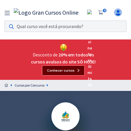
0
Assinatura Ilimitada 11
Acesso a todos os cursos. Teste grátis por 7 dias!
Assinatura OAB Até Passar
Acesso ilimitado a toda preparação para o Exame da
Desconto de
20% em todos os
Ordem, até você passar!
cursos avulsos do site SÓ HOJE!
Conhecer cursos
Residências Multiprofissionais
Preparação completa e intensiva para as principais
Cursos por Concurso
residências em saúde do Brasil
Concursos
Assinatura Ilimitada
Cursos 20% OFF