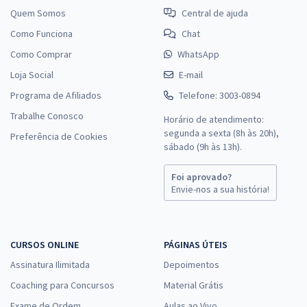
Quem Somos
Central de ajuda
Como Funciona
Chat
Como Comprar
WhatsApp
Loja Social
E-mail
Programa de Afiliados
Telefone: 3003-0894
Trabalhe Conosco
Horário de atendimento:
segunda a sexta (8h às 20h),
Preferência de Cookies
sábado (9h às 13h).
Foi aprovado?
Envie-nos a sua história!
CURSOS ONLINE
PÁGINAS ÚTEIS
Assinatura Ilimitada
Depoimentos
Coaching para Concursos
Material Grátis
Exame de Ordem
Aulas ao Vivo