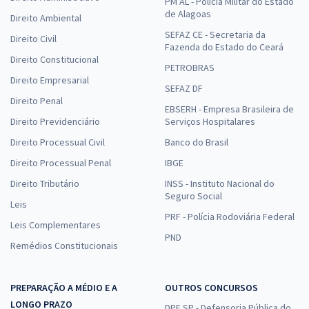
PM AL - Polícia Militar do Estado
de Alagoas
Direito Ambiental
SEFAZ CE - Secretaria da
Direito Civil
Fazenda do Estado do Ceará
Direito Constitucional
PETROBRAS
Direito Empresarial
SEFAZ DF
Direito Penal
EBSERH - Empresa Brasileira de
Direito Previdenciário
Serviços Hospitalares
Direito Processual Civil
Banco do Brasil
Direito Processual Penal
IBGE
Direito Tributário
INSS - Instituto Nacional do
Seguro Social
Leis
PRF - Polícia Rodoviária Federal
Leis Complementares
PND
Remédios Constitucionais
PREPARAÇÃO A MÉDIO E A
OUTROS CONCURSOS
LONGO PRAZO
DPE SP - Defensoria Pública do