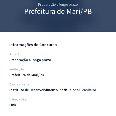
Preparação a longo prazo
Pós
Prefeitura de Mari/PB
Graduação
OAB
Mentorias
Informações do Concurso
Questões grátis
Situação
Preparação a longo prazo
Conteúdo gratuito
Instituição
Blog
Prefeitura de Mari/PB
Aprovados
Banca anterior
Instituto de Desenvolvimento Institucional Brasileiro
Atendimento
Último edital
Link