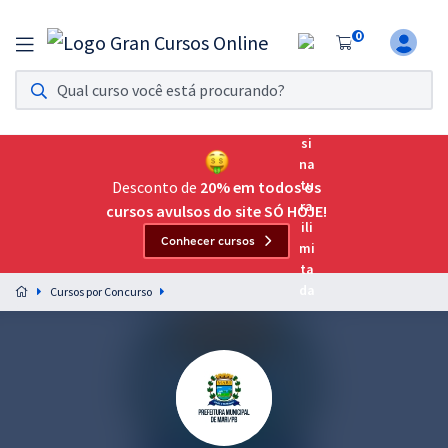
0
Assinatura Ilimitada 11
Acesso a todos os cursos. Teste grátis por 7 dias!
Assinatura OAB Até Passar
Acesso ilimitado a toda preparação para o Exame da
Desconto de
20% em todos os
Ordem, até você passar!
cursos avulsos do site SÓ HOJE!
Conhecer cursos
Residências Multiprofissionais
Preparação completa e intensiva para as principais
Cursos por Concurso
residências em saúde do Brasil
Concursos
Assinatura Ilimitada
Cursos 20% OFF