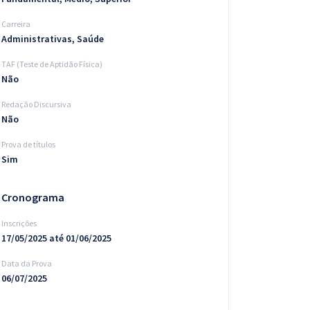
Carreira
Administrativas, Saúde
TAF (Teste de Aptidão Física)
Não
Redação Discursiva
Não
Prova de títulos
Sim
Cronograma
Inscrições
17/05/2025 até 01/06/2025
Data da Prova
06/07/2025