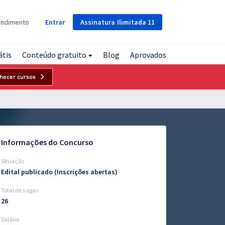
Assinatura
Ilimitada
11
endimento
Entrar
átis
Conteúdo gratuito
Blog
Aprovados
hecer cursos
Informações do Concurso
Situação
Edital publicado (Inscrições abertas)
Total de vagas
26
Salário