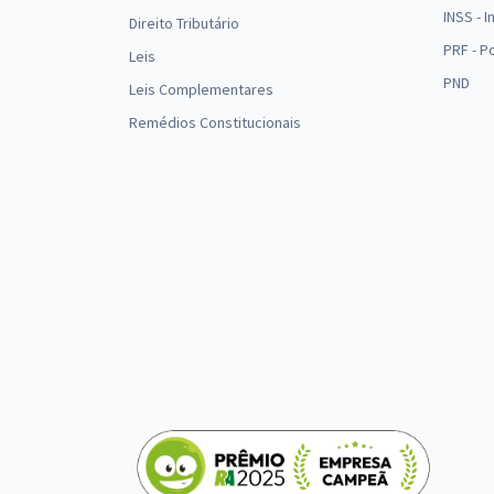
INSS - 
Direito Tributário
PRF - P
Leis
PND
Leis Complementares
Remédios Constitucionais