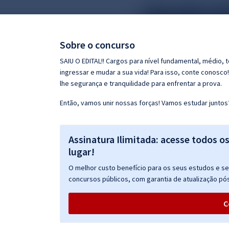
Pós
Graduação
Sobre o concurso
OAB
SAIU O EDITAL!! Cargos para nível fundamental, médio, 
ingressar e mudar a sua vida! Para isso, conte conosco
Mentorias
lhe segurança e tranquilidade para enfrentar a prova.
Então, vamos unir nossas forças! Vamos estudar juntos
Questões grátis
Conteúdo gratuito
Assinatura Ilimitada: acesse todos o
Blog
lugar!
Aprovados
O melhor custo benefício para os seus estudos e seu
concursos públicos, com garantia de atualização pós
Atendimento
C