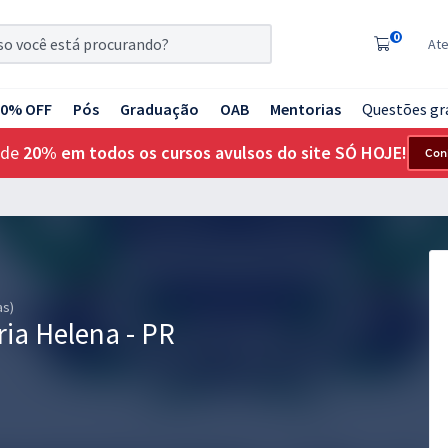
0
At
20% OFF
Pós
Graduação
OAB
Mentorias
Questões gr
 de
20% em todos os cursos avulsos do site SÓ HOJE!
Con
as)
ria Helena - PR