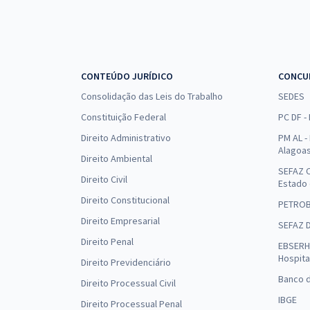
CONTEÚDO JURÍDICO
CONCU
Consolidação das Leis do Trabalho
SEDES
Constituição Federal
PC DF -
Direito Administrativo
PM AL - 
Alagoa
Direito Ambiental
SEFAZ C
Direito Civil
Estado
Direito Constitucional
PETRO
Direito Empresarial
SEFAZ 
Direito Penal
EBSERH 
Hospita
Direito Previdenciário
Banco d
Direito Processual Civil
IBGE
Direito Processual Penal