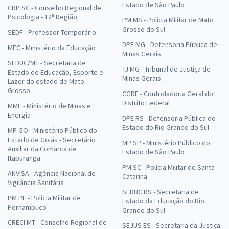
Estado de São Paulo
CRP SC - Conselho Regional de
Psicologia - 12ª Região
PM MS - Polícia Militar de Mato
Grosso do Sul
SEDF - Professor Temporário
DPE MG - Defensoria Pública de
MEC - Ministério da Educação
Minas Gerais
SEDUC/MT - Secretaria de
TJ MG - Tribunal de Justiça de
Estado de Educação, Esporte e
Minas Gerais
Lazer do estado de Mato
Grosso
CGDF - Controladoria Geral do
Distrito Federal
MME - Ministério de Minas e
Energia
DPE RS - Defensoria Pública do
Estado do Rio Grande do Sul
MP GO - Ministério Público do
Estado de Goiás - Secretário
MP SP - Ministério Público do
Auxiliar da Comarca de
Estado de São Paulo
Itapuranga
PM SC - Polícia Militar de Santa
ANVISA - Agência Nacional de
Catarina
Vigilância Sanitária
SEDUC RS - Secretaria de
PM PE - Polícia Militar de
Estado da Educação do Rio
Pernambuco
Grande do Sul
CRECI MT - Conselho Regional de
SEJUS ES - Secretaria da Justiça