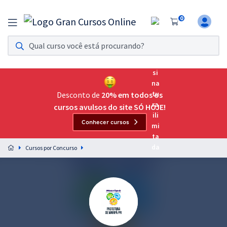
0
Assinatura Ilimitada 11
Acesso a todos os cursos. Teste grátis por 7 dias!
Assinatura OAB Até Passar
Acesso ilimitado a toda preparação para o Exame da
Desconto de
20% em todos os
Ordem, até você passar!
cursos avulsos do site SÓ HOJE!
Conhecer cursos
Residências Multiprofissionais
Preparação completa e intensiva para as principais
Cursos por Concurso
residências em saúde do Brasil
Concursos
Assinatura Ilimitada
Cursos 20% OFF