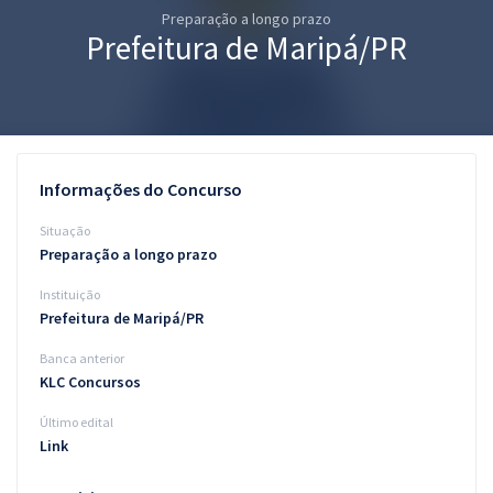
Preparação a longo prazo
Pós
Prefeitura de Maripá/PR
Graduação
OAB
Mentorias
Informações do Concurso
Questões grátis
Situação
Preparação a longo prazo
Conteúdo gratuito
Instituição
Blog
Prefeitura de Maripá/PR
Aprovados
Banca anterior
KLC Concursos
Atendimento
Último edital
Link