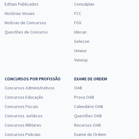
Editais Publicados
Consulplan
Histórias Visuais
FCC
Notícias de Concursos
FGV
Questões de Concurso
Idecan
Selecon
Uniase
Vunesp
CONCURSOS POR PROFISSÃO
EXAME DE ORDEM
Concursos Administrativos
OAB
Concursos Educação
Prova OAB
Concursos Fiscais
Calendário OAB
Concursos Jurídicos
Questões OAB
Concursos Militares
Recursos OAB
Concursos Policiais
Exame de Ordem