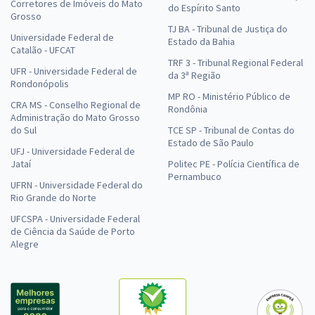
Corretores de Imóveis do Mato
do Espírito Santo
Grosso
TJ BA - Tribunal de Justiça do
Universidade Federal de
Estado da Bahia
Catalão - UFCAT
TRF 3 - Tribunal Regional Federal
UFR - Universidade Federal de
da 3ª Região
Rondonópolis
MP RO - Ministério Público de
CRA MS - Conselho Regional de
Rondônia
Administração do Mato Grosso
do Sul
TCE SP - Tribunal de Contas do
Estado de São Paulo
UFJ - Universidade Federal de
Jataí
Politec PE - Polícia Científica de
Pernambuco
UFRN - Universidade Federal do
Rio Grande do Norte
UFCSPA - Universidade Federal
de Ciência da Saúde de Porto
Alegre