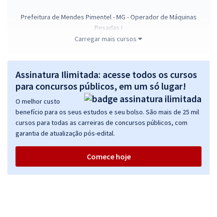
Prefeitura de Mendes Pimentel - MG - Operador de Máquinas
Pesadas I
Carregar mais cursos
R$ 306,24
à vista
25,52
R$
ou 12x de
Economize R$ 76,56 (-20%)
Assinatura Ilimitada: acesse todos os cursos
Comprar
para concursos públicos, em um só lugar!
O melhor custo
benefício para os seus estudos e seu bolso. São mais de 25 mil
cursos para todas as carreiras de concursos públicos, com
Prefeitura de Mendes Pimentel - MG - Operador Braçal
garantia de atualização pós-edital.
R$ 306,24
à vista
25,52
R$
ou 12x de
Comece hoje
Economize R$ 76,56 (-20%)
Comprar