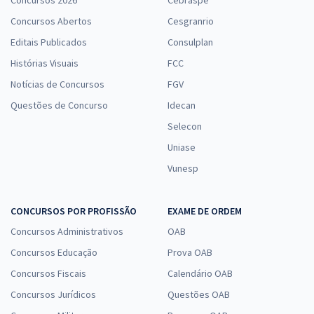
Concursos 2026
Cebraspe
Concursos Abertos
Cesgranrio
Editais Publicados
Consulplan
Histórias Visuais
FCC
Notícias de Concursos
FGV
Questões de Concurso
Idecan
Selecon
Uniase
Vunesp
CONCURSOS POR PROFISSÃO
EXAME DE ORDEM
Concursos Administrativos
OAB
Concursos Educação
Prova OAB
Concursos Fiscais
Calendário OAB
Concursos Jurídicos
Questões OAB