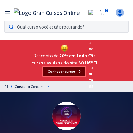
0
Assinatura Ilimitada 11
Acesso a todos os cursos. Teste grátis por 7 dias!
Assinatura OAB Até Passar
Acesso ilimitado a toda preparação para o Exame da
Desconto de
20% em todos os
Ordem, até você passar!
cursos avulsos do site SÓ HOJE!
Conhecer cursos
Residências Multiprofissionais
Preparação completa e intensiva para as principais
Cursos por Concurso
residências em saúde do Brasil
Concursos
Assinatura Ilimitada
Cursos 20% OFF