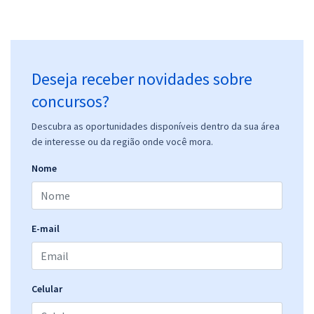
Prefeitura de Mendes Pimentel - MG - Operador de Máquinas
Pesadas II
R$ 306,24
à vista
25,52
R$
ou 12x de
Deseja receber novidades sobre
Economize R$ 76,56 (-20%)
concursos?
Comprar
Descubra as oportunidades disponíveis dentro da sua área
de interesse ou da região onde você mora.
Nome
Prefeitura de Mendes Pimentel - MG - Motorista de Ambulância
R$ 306,24
à vista
25,52
R$
ou 12x de
Economize R$ 76,56 (-20%)
E-mail
Comprar
Celular