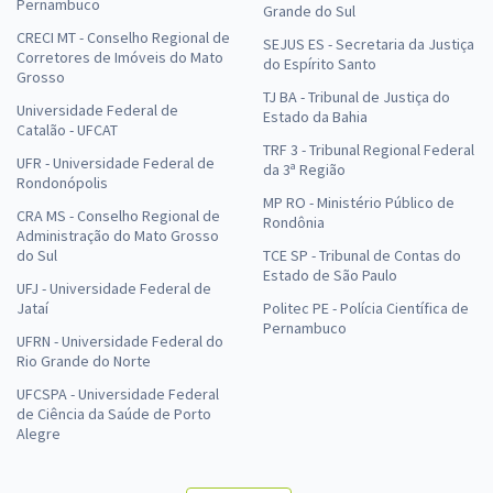
Pernambuco
Grande do Sul
CRECI MT - Conselho Regional de
SEJUS ES - Secretaria da Justiça
Corretores de Imóveis do Mato
do Espírito Santo
Grosso
TJ BA - Tribunal de Justiça do
Universidade Federal de
Estado da Bahia
Catalão - UFCAT
TRF 3 - Tribunal Regional Federal
UFR - Universidade Federal de
da 3ª Região
Rondonópolis
MP RO - Ministério Público de
CRA MS - Conselho Regional de
Rondônia
Administração do Mato Grosso
do Sul
TCE SP - Tribunal de Contas do
Estado de São Paulo
UFJ - Universidade Federal de
Jataí
Politec PE - Polícia Científica de
Pernambuco
UFRN - Universidade Federal do
Rio Grande do Norte
UFCSPA - Universidade Federal
de Ciência da Saúde de Porto
Alegre