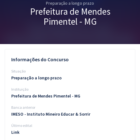
Preparação a longo prazo
Pós
Prefeitura de Mendes
Graduação
Pimentel - MG
OAB
Mentorias
Informações do Concurso
Questões grátis
Situação
Conteúdo gratuito
Preparação a longo prazo
Instituição
Blog
Prefeitura de Mendes Pimentel - MG
Aprovados
Banca anterior
IMESO - Instituto Mineiro Educar & Sorrir
Atendimento
Último edital
Link