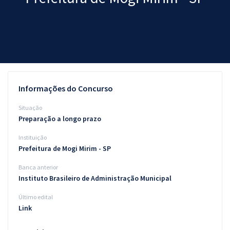
Pós
Graduação
OAB
Mentorias
Informações do Concurso
Questões grátis
Situação
Preparação a longo prazo
Conteúdo gratuito
Instituição
Blog
Prefeitura de Mogi Mirim - SP
Aprovados
Banca anterior
Instituto Brasileiro de Administração Municipal
Atendimento
Último edital
Link