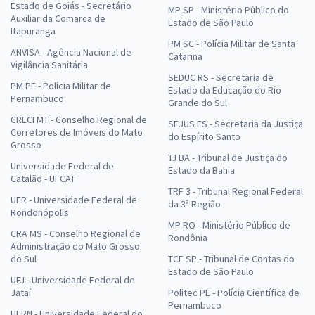
Estado de Goiás - Secretário
MP SP - Ministério Público do
Auxiliar da Comarca de
Estado de São Paulo
Itapuranga
PM SC - Polícia Militar de Santa
ANVISA - Agência Nacional de
Catarina
Vigilância Sanitária
SEDUC RS - Secretaria de
PM PE - Polícia Militar de
Estado da Educação do Rio
Pernambuco
Grande do Sul
CRECI MT - Conselho Regional de
SEJUS ES - Secretaria da Justiça
Corretores de Imóveis do Mato
do Espírito Santo
Grosso
TJ BA - Tribunal de Justiça do
Universidade Federal de
Estado da Bahia
Catalão - UFCAT
TRF 3 - Tribunal Regional Federal
UFR - Universidade Federal de
da 3ª Região
Rondonópolis
MP RO - Ministério Público de
CRA MS - Conselho Regional de
Rondônia
Administração do Mato Grosso
do Sul
TCE SP - Tribunal de Contas do
Estado de São Paulo
UFJ - Universidade Federal de
Jataí
Politec PE - Polícia Científica de
Pernambuco
UFRN - Universidade Federal do