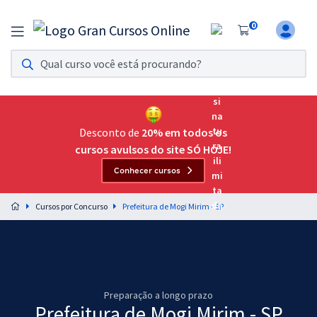
0
Assinatura Ilimitada 11
Acesso a todos os cursos. Teste grátis por 7 dias!
Assinatura OAB Até Passar
Acesso ilimitado a toda preparação para o Exame da
Desconto de
20% em todos os
Ordem, até você passar!
cursos avulsos do site SÓ HOJE!
Conhecer cursos
Residências Multiprofissionais
Preparação completa e intensiva para as principais
Cursos por Concurso
Prefeitura de Mogi Mirim - SP
residências em saúde do Brasil
Concursos
Assinatura Ilimitada
Preparação a longo prazo
Cursos 20% OFF
Prefeitura de Mogi Mirim - SP