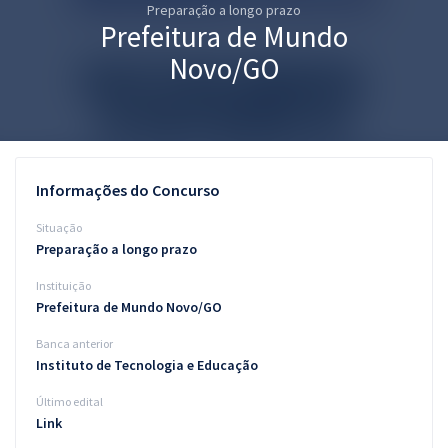
Preparação a longo prazo
Pós
Prefeitura de Mundo
Graduação
Novo/GO
OAB
Mentorias
Informações do Concurso
Questões grátis
Situação
Conteúdo gratuito
Preparação a longo prazo
Instituição
Blog
Prefeitura de Mundo Novo/GO
Aprovados
Banca anterior
Instituto de Tecnologia e Educação
Atendimento
Último edital
Link