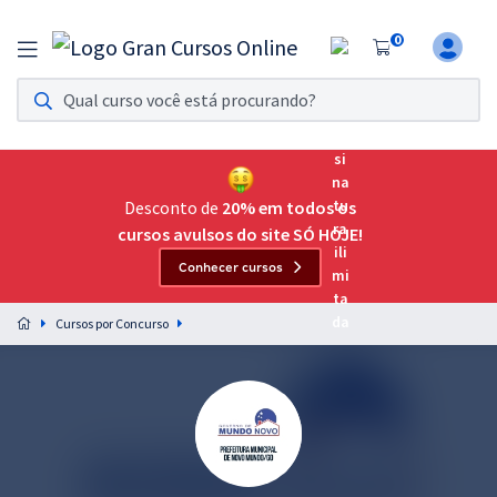
0
Assinatura Ilimitada 11
Acesso a todos os cursos. Teste grátis por 7 dias!
Assinatura OAB Até Passar
Acesso ilimitado a toda preparação para o Exame da
Desconto de
20% em todos os
Ordem, até você passar!
cursos avulsos do site SÓ HOJE!
Conhecer cursos
Residências Multiprofissionais
Preparação completa e intensiva para as principais
Cursos por Concurso
residências em saúde do Brasil
Concursos
Assinatura Ilimitada
Cursos 20% OFF