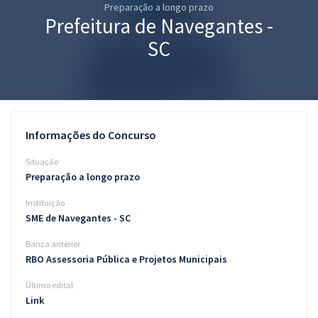
Preparação a longo prazo
Pós
Prefeitura de Navegantes -
Graduação
SC
OAB
Mentorias
Informações do Concurso
Questões grátis
Situação
Conteúdo gratuito
Preparação a longo prazo
Instituição
Blog
SME de Navegantes - SC
Aprovados
Banca anterior
RBO Assessoria Pública e Projetos Municipais
Atendimento
Último edital
Link