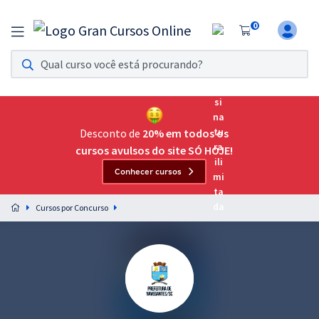
0
Assinatura Ilimitada 11
Acesso a todos os cursos. Teste grátis por 7 dias!
Assinatura OAB Até Passar
Acesso ilimitado a toda preparação para o Exame da
Desconto de
20% em todos os
Ordem, até você passar!
cursos avulsos do site SÓ HOJE!
Conhecer cursos
Residências Multiprofissionais
Preparação completa e intensiva para as principais
Cursos por Concurso
residências em saúde do Brasil
Concursos
Assinatura Ilimitada
Cursos 20% OFF