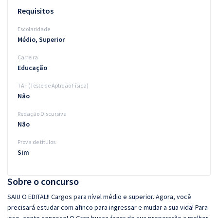
Requisitos
Escolaridade
Médio, Superior
Carreira
Educação
TAF (Teste de Aptidão Física)
Não
Redação Discursiva
Não
Prova de títulos
Sim
Sobre o concurso
SAIU O EDITAL!! Cargos para nível médio e superior. Agora, você
precisará estudar com afinco para ingressar e mudar a sua vida! Para