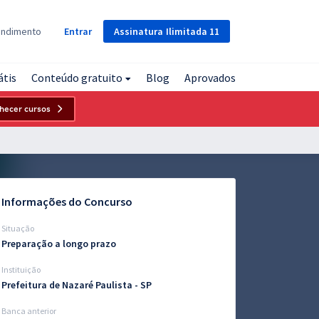
Assinatura
Ilimitada
11
endimento
Entrar
átis
Conteúdo gratuito
Blog
Aprovados
hecer cursos
Informações do Concurso
Situação
Preparação a longo prazo
Instituição
Prefeitura de Nazaré Paulista - SP
Banca anterior