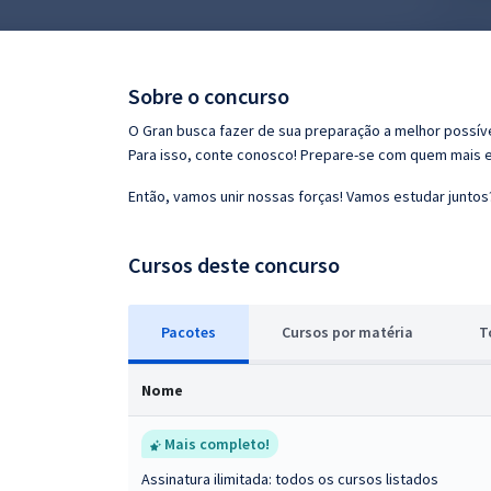
Pós
Graduação
Sobre o concurso
OAB
O Gran busca fazer de sua preparação a melhor possíve
Para isso, conte conosco! Prepare-se com quem mais 
Mentorias
Então, vamos unir nossas forças! Vamos estudar juntos
Questões grátis
Cursos deste concurso
Conteúdo gratuito
Blog
Pacotes
Cursos
p
or matéria
T
Aprovados
Nome
Atendimento
Mais completo!
Assinatura ilimitada: todos os cursos listados