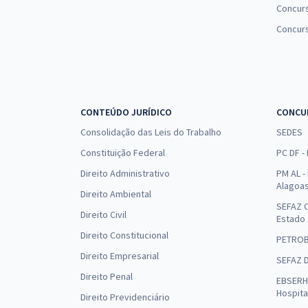
Concurs
Concur
CONTEÚDO JURÍDICO
CONCU
Consolidação das Leis do Trabalho
SEDES
Constituição Federal
PC DF -
Direito Administrativo
PM AL - 
Alagoa
Direito Ambiental
SEFAZ C
Direito Civil
Estado
Direito Constitucional
PETRO
Direito Empresarial
SEFAZ 
Direito Penal
EBSERH 
Hospita
Direito Previdenciário