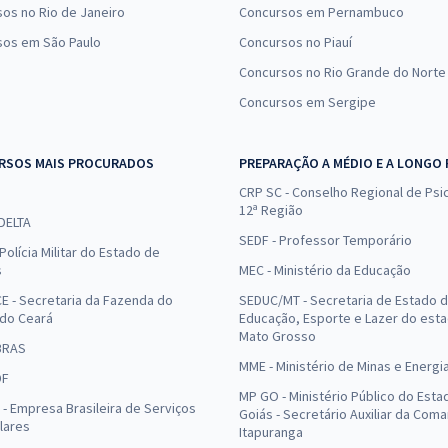
os no Rio de Janeiro
Concursos em Pernambuco
sos em São Paulo
Concursos no Piauí
Concursos no Rio Grande do Norte
Concursos em Sergipe
RSOS MAIS PROCURADOS
PREPARAÇÃO A MÉDIO E A LONGO
CRP SC - Conselho Regional de Psic
12ª Região
 DELTA
SEDF - Professor Temporário
Polícia Militar do Estado de
s
MEC - Ministério da Educação
E - Secretaria da Fazenda do
SEDUC/MT - Secretaria de Estado 
 do Ceará
Educação, Esporte e Lazer do est
Mato Grosso
BRAS
MME - Ministério de Minas e Energi
DF
MP GO - Ministério Público do Esta
- Empresa Brasileira de Serviços
Goiás - Secretário Auxiliar da Com
lares
Itapuranga