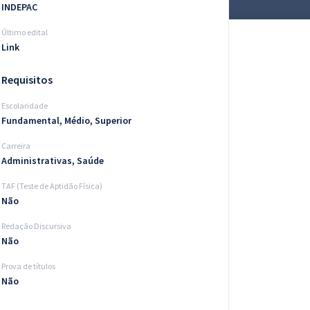
INDEPAC
Último edital
Link
Requisitos
Escolaridade
Fundamental, Médio, Superior
Carreira
Administrativas, Saúde
TAF (Teste de Aptidão Física)
Não
Redação Discursiva
Não
Prova de títulos
Não