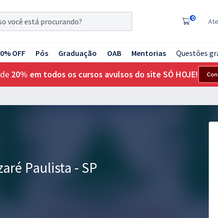
0
At
20% OFF
Pós
Graduação
OAB
Mentorias
Questões gr
 de
20% em todos os cursos avulsos do site SÓ HOJE!
Con
aré Paulista - SP