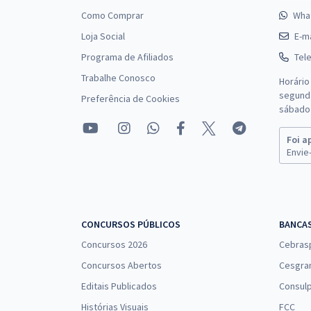
Como Comprar
Wha
Loja Social
E-ma
Programa de Afiliados
Tel
Trabalhe Conosco
Horário
segunda
Preferência de Cookies
sábado 
Foi a
Envie-
CONCURSOS PÚBLICOS
BANCA
Concursos 2026
Cebras
Concursos Abertos
Cesgra
Editais Publicados
Consulp
Histórias Visuais
FCC