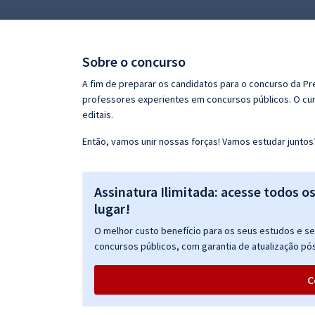
Pós
Graduação
Sobre o concurso
OAB
A fim de preparar os candidatos para o concurso da P
professores experientes em concursos públicos. O cur
Mentorias
editais.
Então, vamos unir nossas forças! Vamos estudar juntos
Questões grátis
Conteúdo gratuito
Assinatura Ilimitada: acesse todos o
Blog
lugar!
Aprovados
O melhor custo benefício para os seus estudos e seu
concursos públicos, com garantia de atualização pós
Atendimento
C