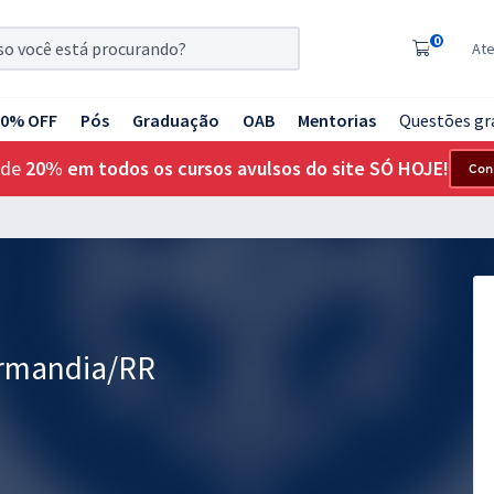
0
At
20% OFF
Pós
Graduação
OAB
Mentorias
Questões gr
 de
20% em todos os cursos avulsos do site SÓ HOJE!
Con
ormandia/RR