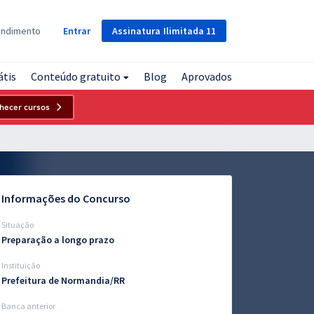
Assinatura
Ilimitada
11
endimento
Entrar
átis
Conteúdo gratuito
Blog
Aprovados
hecer cursos
Informações do Concurso
Situação
Preparação a longo prazo
Instituição
Prefeitura de Normandia/RR
Banca anterior