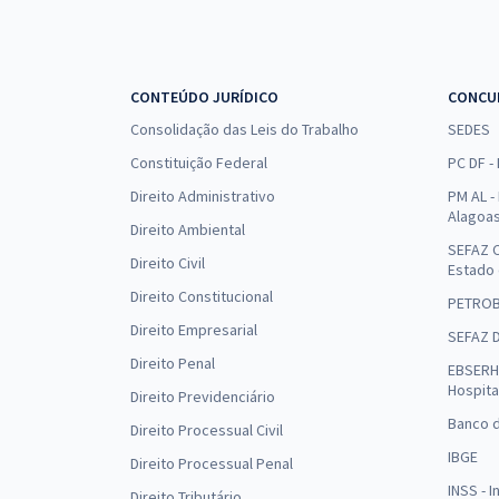
CONTEÚDO JURÍDICO
CONCU
Consolidação das Leis do Trabalho
SEDES
Constituição Federal
PC DF -
Direito Administrativo
PM AL - 
Alagoa
Direito Ambiental
SEFAZ C
Direito Civil
Estado
Direito Constitucional
PETRO
Direito Empresarial
SEFAZ 
Direito Penal
EBSERH 
Hospita
Direito Previdenciário
Banco d
Direito Processual Civil
IBGE
Direito Processual Penal
INSS - 
Direito Tributário