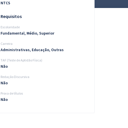
NTCS
Requisitos
Escolaridade
Fundamental, Médio, Superior
Carreira
Administrativas, Educação, Outras
TAF (Teste de Aptidão Física)
Não
Redação Discursiva
Não
Prova de títulos
Não