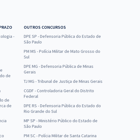
 PRAZO
OUTROS CONCURSOS
ologia -
DPE SP - Defensoria Pública do Estado de
São Paulo
PM MS - Polícia Militar de Mato Grosso do
Sul
DPE MG - Defensoria Pública de Minas
de
Gerais
ado de
TJ MG - Tribunal de Justiça de Minas Gerais
a
CGDF - Controladoria Geral do Distrito
Federal
do de
arca de
DPE RS - Defensoria Pública do Estado do
Rio Grande do Sul
ncia
MP SP - Ministério Público do Estado de
São Paulo
uco
PM SC - Polícia Militar de Santa Catarina