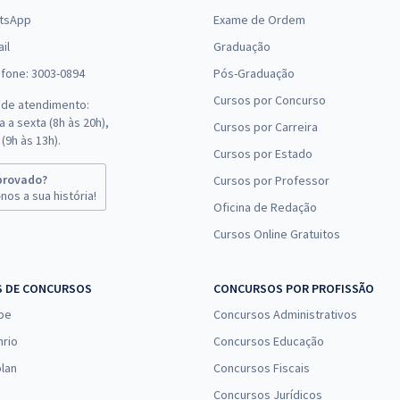
tsApp
Exame de Ordem
il
Graduação
efone: 3003-0894
Pós-Graduação
Cursos por Concurso
 de atendimento:
 a sexta (8h às 20h),
Cursos por Carreira
(9h às 13h).
Cursos por Estado
provado?
Cursos por Professor
nos a sua história!
Oficina de Redação
Cursos Online Gratuitos
S DE CONCURSOS
CONCURSOS POR PROFISSÃO
pe
Concursos Administrativos
nrio
Concursos Educação
lan
Concursos Fiscais
Concursos Jurídicos