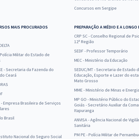
Concursos em Sergipe
RSOS MAIS PROCURADOS
PREPARAÇÃO A MÉDIO E A LONGO
CRP SC - Conselho Regional de Psic
12ª Região
 DELTA
SEDF - Professor Temporário
Polícia Militar do Estado de
s
MEC - Ministério da Educação
E - Secretaria da Fazenda do
SEDUC/MT - Secretaria de Estado 
 do Ceará
Educação, Esporte e Lazer do est
Mato Grosso
BRAS
MME - Ministério de Minas e Energi
DF
MP GO - Ministério Público do Esta
- Empresa Brasileira de Serviços
Goiás - Secretário Auxiliar da Com
lares
Itapuranga
o Brasil
ANVISA - Agência Nacional de Vigilâ
Sanitária
PM PE - Polícia Militar de Pernamb
Instituto Nacional do Seguro Social