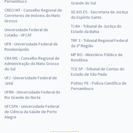
Pernambuco
Grande do Sul
CRECI MT - Conselho Regional de
SEJUS ES - Secretaria da Justiça
Corretores de Imóveis do Mato
do Espírito Santo
Grosso
TJ BA - Tribunal de Justiça do
Universidade Federal de
Estado da Bahia
Catalão - UFCAT
TRF 3 - Tribunal Regional Federal
UFR - Universidade Federal de
da 3ª Região
Rondonópolis
MP RO - Ministério Público de
CRA MS - Conselho Regional de
Rondônia
Administração do Mato Grosso
do Sul
TCE SP - Tribunal de Contas do
Estado de São Paulo
UFJ - Universidade Federal de
Jataí
Politec PE - Polícia Científica de
Pernambuco
UFRN - Universidade Federal do
Rio Grande do Norte
UFCSPA - Universidade Federal
de Ciência da Saúde de Porto
Alegre