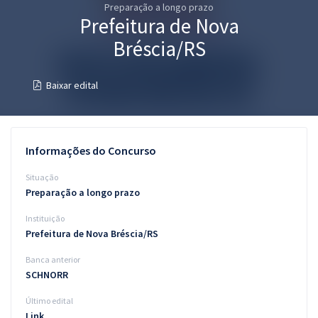
Preparação a longo prazo
Pós
Prefeitura de Nova
Graduação
Bréscia/RS
OAB
Baixar edital
Mentorias
Questões grátis
Informações do Concurso
Conteúdo gratuito
Situação
Preparação a longo prazo
Blog
Instituição
Aprovados
Prefeitura de Nova Bréscia/RS
Banca anterior
Atendimento
SCHNORR
Último edital
Link