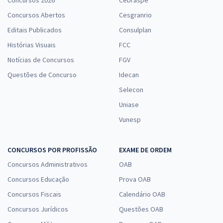
Concursos 2026
Cebraspe
Concursos Abertos
Cesgranrio
Editais Publicados
Consulplan
Histórias Visuais
FCC
Notícias de Concursos
FGV
Questões de Concurso
Idecan
Selecon
Uniase
Vunesp
CONCURSOS POR PROFISSÃO
EXAME DE ORDEM
Concursos Administrativos
OAB
Concursos Educação
Prova OAB
Concursos Fiscais
Calendário OAB
Concursos Jurídicos
Questões OAB