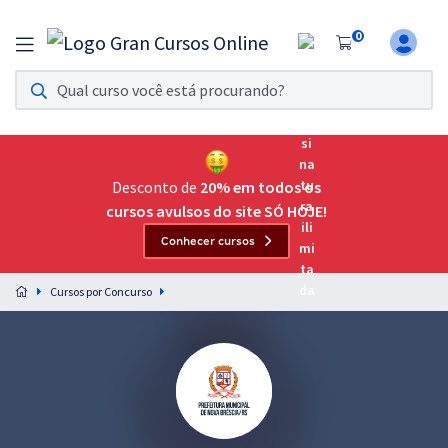
0
Assinatura Ilimitada 11
Acesso a todos os cursos. Teste grátis por 7 dias!
Assinatura OAB Até Passar
Acesso ilimitado a toda preparação para o Exame da
Desconto de
20% em todos os
Ordem, até você passar!
cursos avulsos do site SÓ HOJE!
Conhecer cursos
Residências Multiprofissionais
Preparação completa e intensiva para as principais
Cursos por Concurso
residências em saúde do Brasil
Concursos
Assinatura Ilimitada
Cursos 20% OFF