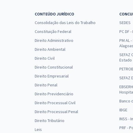
CONTEÚDO JURÍDICO
CONCU
Consolidação das Leis do Trabalho
SEDES
Constituição Federal
PC DF -
Direito Administrativo
PM AL - 
Alagoa
Direito Ambiental
SEFAZ C
Direito Civil
Estado
Direito Constitucional
PETRO
Direito Empresarial
SEFAZ 
Direito Penal
EBSERH 
Hospita
Direito Previdenciário
Banco d
Direito Processual Civil
IBGE
Direito Processual Penal
INSS - 
Direito Tributário
PRF - P
Leis