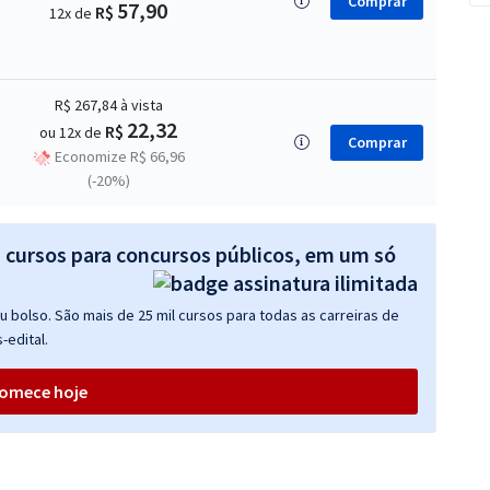
Comprar
57,90
R$
12x de
R$ 267,84
à vista
22,32
R$
ou 12x de
Comprar
Economize R$ 66,96
(-20%)
s cursos para concursos públicos, em um só
 bolso. São mais de 25 mil cursos para todas as carreiras de
-edital.
omece hoje