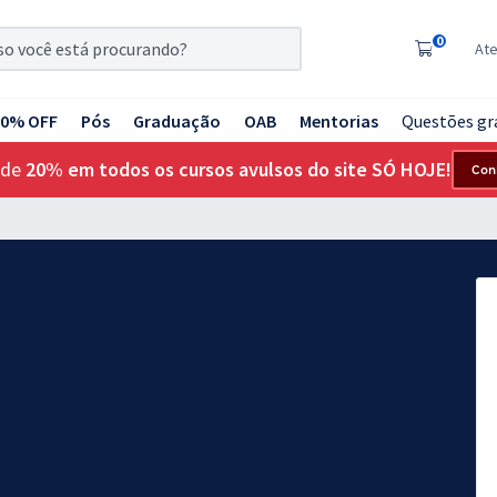
0
At
20% OFF
Pós
Graduação
OAB
Mentorias
Questões gr
 de
20% em todos os cursos avulsos do site SÓ HOJE!
Con
G