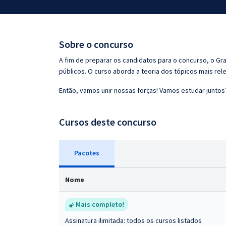
Pós
Graduação
Sobre o concurso
OAB
A fim de preparar os candidatos para o concurso, o G
públicos. O curso aborda a teoria dos tópicos mais rele
Mentorias
Então, vamos unir nossas forças! Vamos estudar juntos
Questões grátis
Cursos deste concurso
Conteúdo gratuito
Blog
Pacotes
Aprovados
Nome
Atendimento
Mais completo!
Assinatura ilimitada: todos os cursos listados