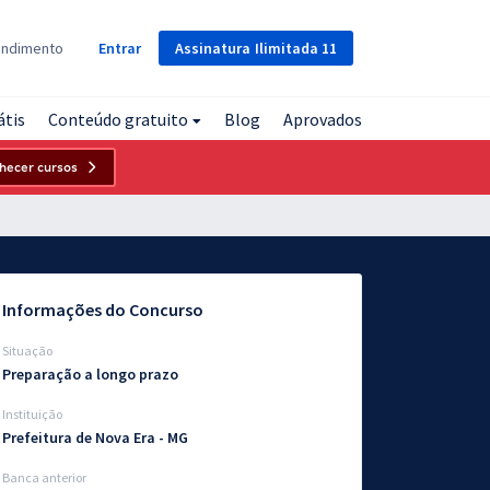
Assinatura
Ilimitada
11
endimento
Entrar
átis
Conteúdo gratuito
Blog
Aprovados
hecer cursos
Informações do Concurso
Situação
Preparação a longo prazo
Instituição
Prefeitura de Nova Era - MG
Banca anterior