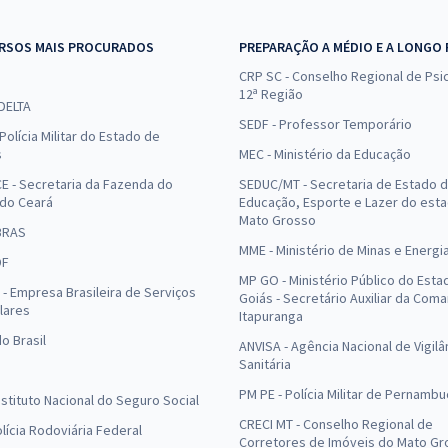
RSOS MAIS PROCURADOS
PREPARAÇÃO A MÉDIO E A LONGO
CRP SC - Conselho Regional de Psic
12ª Região
 DELTA
SEDF - Professor Temporário
Polícia Militar do Estado de
s
MEC - Ministério da Educação
E - Secretaria da Fazenda do
SEDUC/MT - Secretaria de Estado 
 do Ceará
Educação, Esporte e Lazer do est
Mato Grosso
BRAS
MME - Ministério de Minas e Energi
DF
MP GO - Ministério Público do Esta
- Empresa Brasileira de Serviços
Goiás - Secretário Auxiliar da Com
lares
Itapuranga
o Brasil
ANVISA - Agência Nacional de Vigilâ
Sanitária
PM PE - Polícia Militar de Pernamb
Instituto Nacional do Seguro Social
CRECI MT - Conselho Regional de
olícia Rodoviária Federal
Corretores de Imóveis do Mato Gr