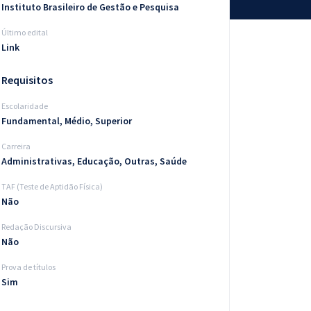
Instituto Brasileiro de Gestão e Pesquisa
Último edital
Link
Requisitos
Escolaridade
Fundamental, Médio, Superior
Carreira
Administrativas, Educação, Outras, Saúde
TAF (Teste de Aptidão Física)
Não
Redação Discursiva
Não
Prova de títulos
Sim