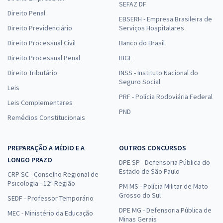
SEFAZ DF
Direito Penal
EBSERH - Empresa Brasileira de
Direito Previdenciário
Serviços Hospitalares
Direito Processual Civil
Banco do Brasil
Direito Processual Penal
IBGE
Direito Tributário
INSS - Instituto Nacional do
Seguro Social
Leis
PRF - Polícia Rodoviária Federal
Leis Complementares
PND
Remédios Constitucionais
PREPARAÇÃO A MÉDIO E A
OUTROS CONCURSOS
LONGO PRAZO
DPE SP - Defensoria Pública do
Estado de São Paulo
CRP SC - Conselho Regional de
Psicologia - 12ª Região
PM MS - Polícia Militar de Mato
Grosso do Sul
SEDF - Professor Temporário
DPE MG - Defensoria Pública de
MEC - Ministério da Educação
Minas Gerais