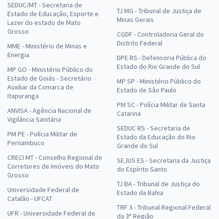
SEDUC/MT - Secretaria de
TJ MG - Tribunal de Justiça de
Estado de Educação, Esporte e
Minas Gerais
Lazer do estado de Mato
Grosso
CGDF - Controladoria Geral do
Distrito Federal
MME - Ministério de Minas e
Energia
DPE RS - Defensoria Pública do
Estado do Rio Grande do Sul
MP GO - Ministério Público do
Estado de Goiás - Secretário
MP SP - Ministério Público do
Auxiliar da Comarca de
Estado de São Paulo
Itapuranga
PM SC - Polícia Militar de Santa
ANVISA - Agência Nacional de
Catarina
Vigilância Sanitária
SEDUC RS - Secretaria de
PM PE - Polícia Militar de
Estado da Educação do Rio
Pernambuco
Grande do Sul
CRECI MT - Conselho Regional de
SEJUS ES - Secretaria da Justiça
Corretores de Imóveis do Mato
do Espírito Santo
Grosso
TJ BA - Tribunal de Justiça do
Universidade Federal de
Estado da Bahia
Catalão - UFCAT
TRF 3 - Tribunal Regional Federal
UFR - Universidade Federal de
da 3ª Região