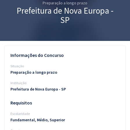
Preparação a longo prazo
Pós
Prefeitura de Nova Europa -
Graduação
SP
OAB
Mentorias
Informações do Concurso
Questões grátis
Situação
Conteúdo gratuito
Preparação a longo prazo
Instituição
Blog
Prefeitura de Nova Europa - SP
Aprovados
Requisitos
Atendimento
Escolaridade
Fundamental, Médio, Superior