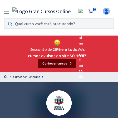
0
Assinatura Ilimitada 11
Acesso a todos os cursos. Teste grátis por 7 dias!
Assinatura OAB Até Passar
Acesso ilimitado a toda preparação para o Exame da
Desconto de
20% em todos os
Ordem, até você passar!
cursos avulsos do site SÓ HOJE!
Conhecer cursos
Residências Multiprofissionais
Preparação completa e intensiva para as principais
Cursos por Concurso
residências em saúde do Brasil
Concursos
Assinatura Ilimitada
Cursos 20% OFF