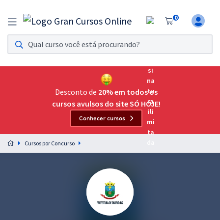
0
Assinatura Ilimitada 11
Acesso a todos os cursos. Teste grátis por 7 dias!
Assinatura OAB Até Passar
Acesso ilimitado a toda preparação para o Exame da
Desconto de
20% em todos os
Ordem, até você passar!
cursos avulsos do site SÓ HOJE!
Conhecer cursos
Residências Multiprofissionais
Preparação completa e intensiva para as principais
Cursos por Concurso
residências em saúde do Brasil
Concursos
Assinatura Ilimitada
Cursos 20% OFF