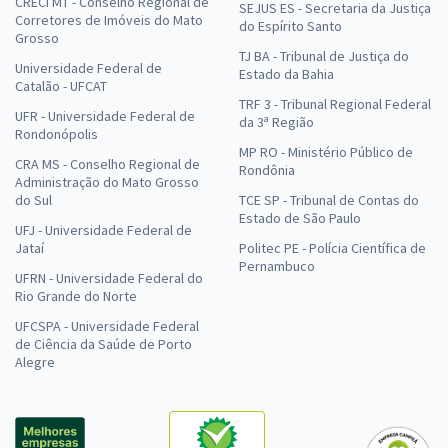
CRECI MT - Conselho Regional de
SEJUS ES - Secretaria da Justiça
Corretores de Imóveis do Mato
do Espírito Santo
Grosso
TJ BA - Tribunal de Justiça do
Universidade Federal de
Estado da Bahia
Catalão - UFCAT
TRF 3 - Tribunal Regional Federal
UFR - Universidade Federal de
da 3ª Região
Rondonópolis
MP RO - Ministério Público de
CRA MS - Conselho Regional de
Rondônia
Administração do Mato Grosso
do Sul
TCE SP - Tribunal de Contas do
Estado de São Paulo
UFJ - Universidade Federal de
Jataí
Politec PE - Polícia Científica de
Pernambuco
UFRN - Universidade Federal do
Rio Grande do Norte
UFCSPA - Universidade Federal
de Ciência da Saúde de Porto
Alegre