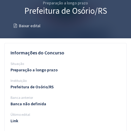
Preparação a longo prazo
Pós
Prefeitura de Osório/RS
Graduação
Baixar edital
OAB
Mentorias
Informações do Concurso
Questões grátis
Situação
Preparação a longo prazo
Conteúdo gratuito
Instituição
Blog
Prefeitura de Osório/RS
Aprovados
Banca anterior
Banca não definida
Atendimento
Último edital
Link