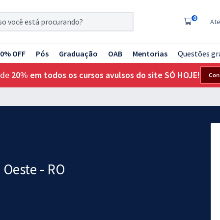
0
At
20% OFF
Pós
Graduação
OAB
Mentorias
Questões gr
 de
20% em todos os cursos avulsos do site SÓ HOJE!
Con
 Oeste - RO