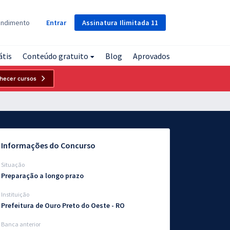
Assinatura
Ilimitada
11
endimento
Entrar
átis
Conteúdo gratuito
Blog
Aprovados
hecer cursos
Informações do Concurso
Situação
Preparação a longo prazo
Instituição
Prefeitura de Ouro Preto do Oeste - RO
Banca anterior