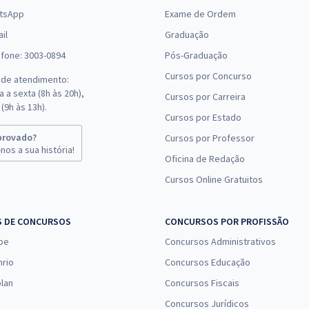
tsApp
Exame de Ordem
il
Graduação
efone: 3003-0894
Pós-Graduação
Cursos por Concurso
 de atendimento:
 a sexta (8h às 20h),
Cursos por Carreira
(9h às 13h).
Cursos por Estado
provado?
Cursos por Professor
nos a sua história!
Oficina de Redação
Cursos Online Gratuitos
S DE CONCURSOS
CONCURSOS POR PROFISSÃO
pe
Concursos Administrativos
nrio
Concursos Educação
lan
Concursos Fiscais
Concursos Jurídicos