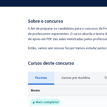
Pós
Graduação
Sobre o concurso
OAB
A fim de preparar os candidatos para o concurso da Pr
de professores experientes. O curso aborda a teoria d
Mentorias
de apoio em PDF das aulas ministradas pelos professo
Então, vamos unir nossas forças! Vamos estudar juntos
Questões grátis
Conteúdo gratuito
Cursos deste concurso
Blog
Pacotes
Cursos
p
or matéria
T
Aprovados
Nome
Atendimento
Mais completo!