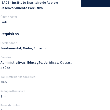
IBADE - Instituto Brasileiro de Apoio e
Desenvolvimento Executivo
Último edital
Link
Requisitos
Escolaridade
Fundamental, Médio, Superior
Carreira
Administrativas, Educação, Jurídicas, Outras,
Saúde
TAF (Teste de Aptidão Física)
Não
Redação Discursiva
Sim
Prova de títulos