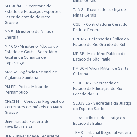
Minas Gerais
SEDUC/MT - Secretaria de
TJ MG - Tribunal de Justiça de
Estado de Educação, Esporte e
Minas Gerais
Lazer do estado de Mato
Grosso
CGDF - Controladoria Geral do
Distrito Federal
MME - Ministério de Minas e
Energia
DPE RS - Defensoria Pública do
Estado do Rio Grande do Sul
MP GO - Ministério Público do
Estado de Goiás - Secretário
MP SP - Ministério Público do
Auxiliar da Comarca de
Estado de São Paulo
Itapuranga
PM SC - Polícia Militar de Santa
ANVISA - Agência Nacional de
Catarina
Vigilância Sanitária
SEDUC RS - Secretaria de
PM PE - Polícia Militar de
Estado da Educação do Rio
Pernambuco
Grande do Sul
CRECI MT - Conselho Regional de
SEJUS ES - Secretaria da Justiça
Corretores de Imóveis do Mato
do Espírito Santo
Grosso
TJ BA - Tribunal de Justiça do
Universidade Federal de
Estado da Bahia
Catalão - UFCAT
TRF 3 - Tribunal Regional Federal
UFR - Universidade Federal de