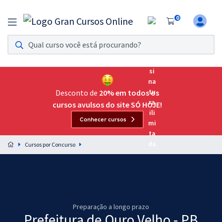
0
Assinatura Ilimitada 11
Acesso a todos os cursos. Teste grátis por 7 dias!
Assinatura OAB Até Passar
Acesso ilimitado a toda preparação para o Exame da
Desconto de
20% em todos os
Ordem, até você passar!
cursos avulsos do site SÓ HOJE!
Conhecer cursos
Residências Multiprofissionais
Preparação completa e intensiva para as principais
Cursos por Concurso
residências em saúde do Brasil
Concursos
Assinatura Ilimitada
Preparação a longo prazo
Cursos 20% OFF
Prefeitura de Ouro Velho - PB