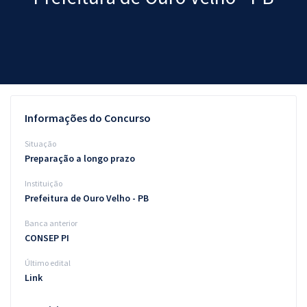
Pós
Graduação
OAB
Mentorias
Informações do Concurso
Questões grátis
Situação
Preparação a longo prazo
Conteúdo gratuito
Instituição
Blog
Prefeitura de Ouro Velho - PB
Aprovados
Banca anterior
CONSEP PI
Atendimento
Último edital
Link