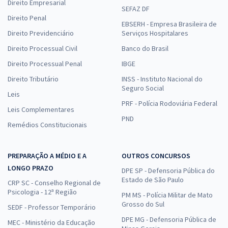
Direito Empresarial
SEFAZ DF
Direito Penal
EBSERH - Empresa Brasileira de
Direito Previdenciário
Serviços Hospitalares
Direito Processual Civil
Banco do Brasil
Direito Processual Penal
IBGE
Direito Tributário
INSS - Instituto Nacional do
Seguro Social
Leis
PRF - Polícia Rodoviária Federal
Leis Complementares
PND
Remédios Constitucionais
PREPARAÇÃO A MÉDIO E A
OUTROS CONCURSOS
LONGO PRAZO
DPE SP - Defensoria Pública do
Estado de São Paulo
CRP SC - Conselho Regional de
Psicologia - 12ª Região
PM MS - Polícia Militar de Mato
Grosso do Sul
SEDF - Professor Temporário
DPE MG - Defensoria Pública de
MEC - Ministério da Educação