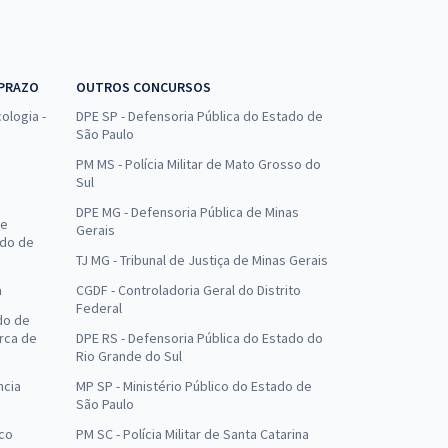
 PRAZO
OUTROS CONCURSOS
ologia -
DPE SP - Defensoria Pública do Estado de
São Paulo
PM MS - Polícia Militar de Mato Grosso do
Sul
DPE MG - Defensoria Pública de Minas
de
Gerais
ado de
TJ MG - Tribunal de Justiça de Minas Gerais
a
CGDF - Controladoria Geral do Distrito
Federal
do de
arca de
DPE RS - Defensoria Pública do Estado do
Rio Grande do Sul
ncia
MP SP - Ministério Público do Estado de
São Paulo
uco
PM SC - Polícia Militar de Santa Catarina