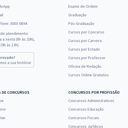
tsApp
Exame de Ordem
il
Graduação
efone: 3003-0894
Pós-Graduação
Cursos por Concurso
 de atendimento:
 a sexta (8h às 20h),
Cursos por Carreira
(9h às 13h).
Cursos por Estado
provado?
Cursos por Professor
nos a sua história!
Oficina de Redação
Cursos Online Gratuitos
S DE CONCURSOS
CONCURSOS POR PROFISSÃO
pe
Concursos Administrativos
nrio
Concursos Educação
lan
Concursos Fiscais
Concursos Jurídicos