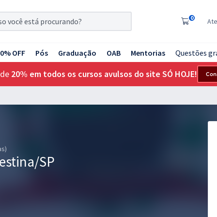
0
At
20% OFF
Pós
Graduação
OAB
Mentorias
Questões gr
 de
20% em todos os cursos avulsos do site SÓ HOJE!
Con
as)
lestina/SP