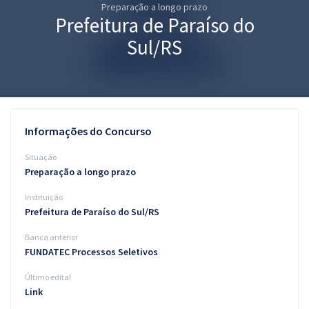
Preparação a longo prazo
Pós
Prefeitura de Paraíso do
Graduação
Sul/RS
OAB
Mentorias
Informações do Concurso
Questões grátis
Situação
Conteúdo gratuito
Preparação a longo prazo
Instituição
Blog
Prefeitura de Paraíso do Sul/RS
Aprovados
Banca anterior
FUNDATEC Processos Seletivos
Atendimento
Último edital
Link