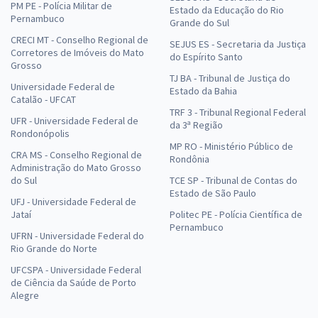
PM PE - Polícia Militar de
Estado da Educação do Rio
Pernambuco
Grande do Sul
CRECI MT - Conselho Regional de
SEJUS ES - Secretaria da Justiça
Corretores de Imóveis do Mato
do Espírito Santo
Grosso
TJ BA - Tribunal de Justiça do
Universidade Federal de
Estado da Bahia
Catalão - UFCAT
TRF 3 - Tribunal Regional Federal
UFR - Universidade Federal de
da 3ª Região
Rondonópolis
MP RO - Ministério Público de
CRA MS - Conselho Regional de
Rondônia
Administração do Mato Grosso
do Sul
TCE SP - Tribunal de Contas do
Estado de São Paulo
UFJ - Universidade Federal de
Jataí
Politec PE - Polícia Científica de
Pernambuco
UFRN - Universidade Federal do
Rio Grande do Norte
UFCSPA - Universidade Federal
de Ciência da Saúde de Porto
Alegre