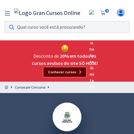
0
Assinatura Ilimitada 11
Acesso a todos os cursos. Teste grátis por 7 dias!
Assinatura OAB Até Passar
Acesso ilimitado a toda preparação para o Exame da
Desconto de
20% em todos os
Ordem, até você passar!
cursos avulsos do site SÓ HOJE!
Conhecer cursos
Residências Multiprofissionais
Preparação completa e intensiva para as principais
Cursos por Concurso
residências em saúde do Brasil
Concursos
Assinatura Ilimitada
Cursos 20% OFF