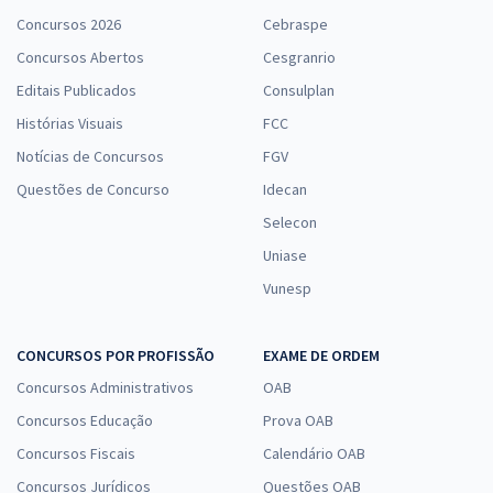
Concursos 2026
Cebraspe
Concursos Abertos
Cesgranrio
Editais Publicados
Consulplan
Histórias Visuais
FCC
Notícias de Concursos
FGV
Questões de Concurso
Idecan
Selecon
Uniase
Vunesp
CONCURSOS POR PROFISSÃO
EXAME DE ORDEM
Concursos Administrativos
OAB
Concursos Educação
Prova OAB
Concursos Fiscais
Calendário OAB
Concursos Jurídicos
Questões OAB