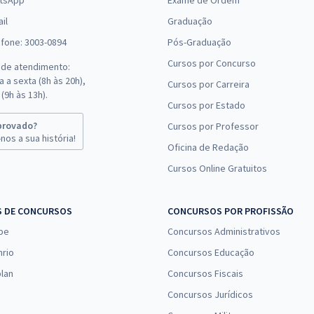
tsApp
Exame de Ordem
il
Graduação
efone: 3003-0894
Pós-Graduação
Cursos por Concurso
 de atendimento:
 a sexta (8h às 20h),
Cursos por Carreira
(9h às 13h).
Cursos por Estado
provado?
Cursos por Professor
nos a sua história!
Oficina de Redação
Cursos Online Gratuitos
S DE CONCURSOS
CONCURSOS POR PROFISSÃO
pe
Concursos Administrativos
nrio
Concursos Educação
lan
Concursos Fiscais
Concursos Jurídicos