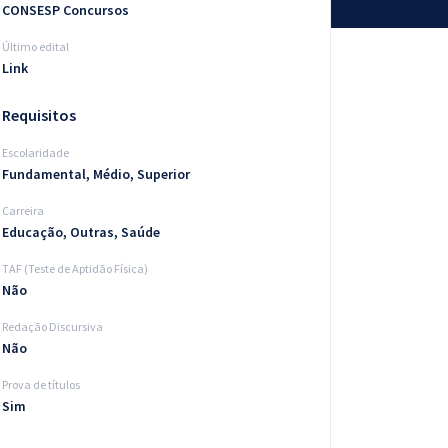
CONSESP Concursos
Último edital
Link
Requisitos
Escolaridade
Fundamental, Médio, Superior
Carreira
Educação, Outras, Saúde
TAF (Teste de Aptidão Física)
Não
Redação Discursiva
Não
Prova de títulos
Sim