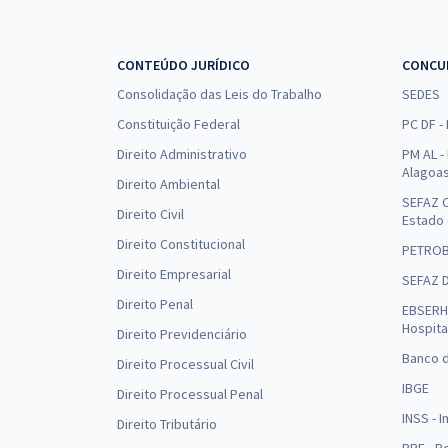
CONTEÚDO JURÍDICO
CONCU
Consolidação das Leis do Trabalho
SEDES
Constituição Federal
PC DF -
Direito Administrativo
PM AL - 
Alagoa
Direito Ambiental
SEFAZ C
Direito Civil
Estado
Direito Constitucional
PETRO
Direito Empresarial
SEFAZ 
Direito Penal
EBSERH 
Hospita
Direito Previdenciário
Banco d
Direito Processual Civil
IBGE
Direito Processual Penal
INSS - 
Direito Tributário