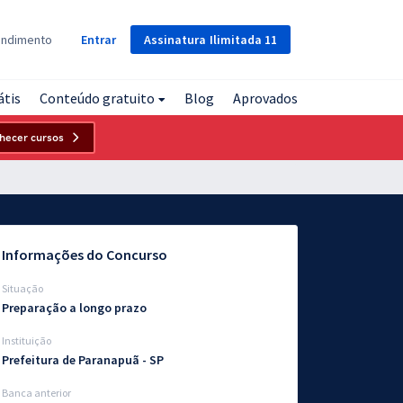
Assinatura
Ilimitada
11
endimento
Entrar
átis
Conteúdo gratuito
Blog
Aprovados
hecer cursos
Informações do Concurso
Situação
Preparação a longo prazo
Instituição
Prefeitura de Paranapuã - SP
Banca anterior