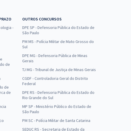
 PRAZO
OUTROS CONCURSOS
ologia -
DPE SP - Defensoria Pública do Estado de
São Paulo
PM MS - Polícia Militar de Mato Grosso do
Sul
DPE MG - Defensoria Pública de Minas
de
Gerais
ado de
TJ MG - Tribunal de Justiça de Minas Gerais
a
CGDF - Controladoria Geral do Distrito
Federal
do de
arca de
DPE RS - Defensoria Pública do Estado do
Rio Grande do Sul
ncia
MP SP - Ministério Público do Estado de
São Paulo
uco
PM SC - Polícia Militar de Santa Catarina
SEDUC RS - Secretaria de Estado da