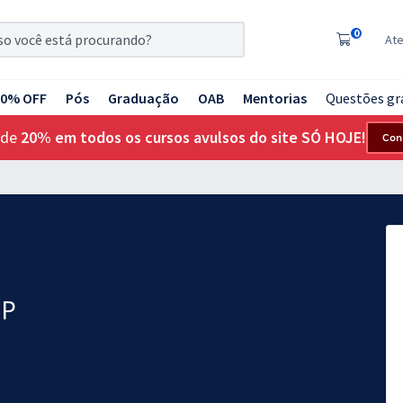
0
At
20% OFF
Pós
Graduação
OAB
Mentorias
Questões gr
 de
20% em todos os cursos avulsos do site SÓ HOJE!
Con
SP