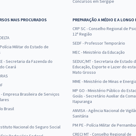
Concursos em Sergipe
RSOS MAIS PROCURADOS
PREPARAÇÃO A MÉDIO E A LONGO
CRP SC - Conselho Regional de Psic
12ª Região
 DELTA
SEDF - Professor Temporário
Polícia Militar do Estado de
s
MEC - Ministério da Educação
E - Secretaria da Fazenda do
SEDUC/MT - Secretaria de Estado 
 do Ceará
Educação, Esporte e Lazer do est
Mato Grosso
BRAS
MME - Ministério de Minas e Energi
DF
MP GO - Ministério Público do Esta
- Empresa Brasileira de Serviços
Goiás - Secretário Auxiliar da Com
lares
Itapuranga
o Brasil
ANVISA - Agência Nacional de Vigilâ
Sanitária
PM PE - Polícia Militar de Pernamb
Instituto Nacional do Seguro Social
CRECI MT - Conselho Regional de