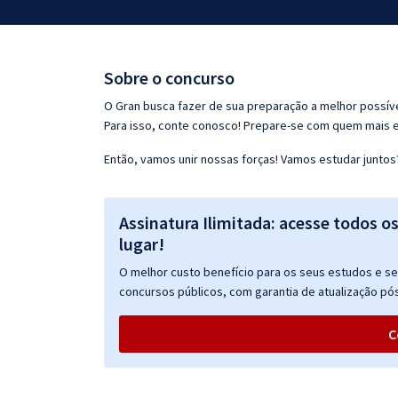
Pós
Graduação
Sobre o concurso
OAB
O Gran busca fazer de sua preparação a melhor possíve
Para isso, conte conosco! Prepare-se com quem mais 
Mentorias
Então, vamos unir nossas forças! Vamos estudar juntos
Questões grátis
Assinatura Ilimitada: acesse todos o
Conteúdo gratuito
lugar!
Blog
O melhor custo benefício para os seus estudos e seu
Aprovados
concursos públicos, com garantia de atualização pós
C
Atendimento