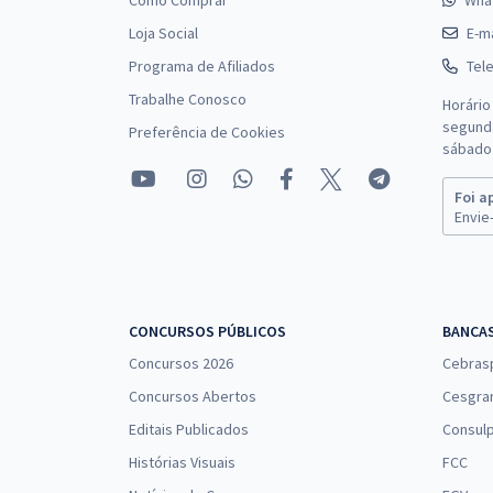
Como Comprar
Wha
Loja Social
E-ma
Programa de Afiliados
Tel
Trabalhe Conosco
Horário
segunda
Preferência de Cookies
sábado 
Foi a
Envie-
CONCURSOS PÚBLICOS
BANCA
Concursos 2026
Cebras
Concursos Abertos
Cesgra
Editais Publicados
Consulp
Histórias Visuais
FCC