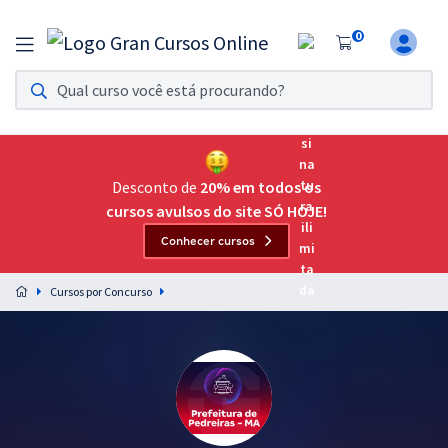
0
Assinatura Ilimitada 11
Acesso a todos os cursos. Teste grátis por 7 dias!
Assinatura OAB Até Passar
Acesso ilimitado a toda preparação para o Exame da
Desconto de
20% em todos os
Ordem, até você passar!
cursos avulsos do site SÓ HOJE!
Conhecer cursos
Residências Multiprofissionais
Preparação completa e intensiva para as principais
Cursos por Concurso
residências em saúde do Brasil
Concursos
Assinatura Ilimitada
Cursos 20% OFF