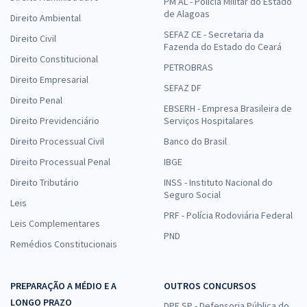
PM AL - Polícia Militar do Estado
de Alagoas
Direito Ambiental
SEFAZ CE - Secretaria da
Direito Civil
Fazenda do Estado do Ceará
Direito Constitucional
PETROBRAS
Direito Empresarial
SEFAZ DF
Direito Penal
EBSERH - Empresa Brasileira de
Direito Previdenciário
Serviços Hospitalares
Direito Processual Civil
Banco do Brasil
Direito Processual Penal
IBGE
Direito Tributário
INSS - Instituto Nacional do
Seguro Social
Leis
PRF - Polícia Rodoviária Federal
Leis Complementares
PND
Remédios Constitucionais
PREPARAÇÃO A MÉDIO E A
OUTROS CONCURSOS
LONGO PRAZO
DPE SP - Defensoria Pública do