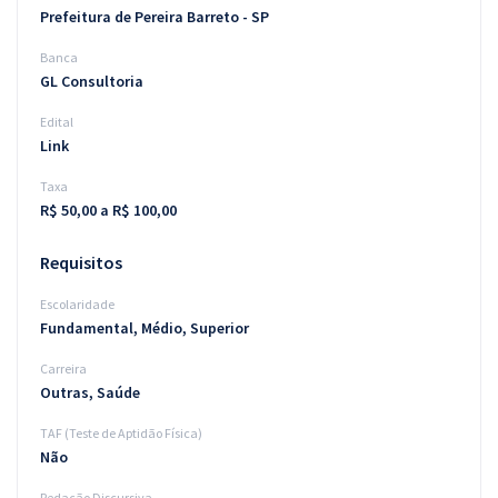
Prefeitura de Pereira Barreto - SP
Banca
GL Consultoria
Edital
Link
Taxa
R$ 50,00 a R$ 100,00
Requisitos
Escolaridade
Fundamental, Médio, Superior
Carreira
Outras, Saúde
TAF (Teste de Aptidão Física)
Não
Redação Discursiva