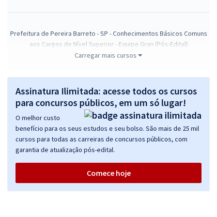
Prefeitura de Pereira Barreto - SP - Conhecimentos Básicos Comuns
aos Cargos de Nível Superior - Equipe Gran (Pós-Edital)
Carregar mais cursos
R$ 267,84
à vista
22,32
R$
ou 12x de
Economize R$ 66,96 (-20%)
Assinatura Ilimitada: acesse todos os cursos
Comprar
para concursos públicos, em um só lugar!
O melhor custo
benefício para os seus estudos e seu bolso. São mais de 25 mil
cursos para todas as carreiras de concursos públicos, com
Prefeitura de Pereira Barreto - SP - Agente Comunitário de Saúde
garantia de atualização pós-edital.
(Pós-Edital)
R$ 354,24
à vista
Comece hoje
29,52
R$
ou 12x de
Economize R$ 88,56 (-20%)
Comprar