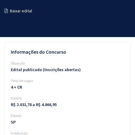
Pós
Baixar edital
Graduação
OAB
Mentorias
Informações do Concurso
Questões grátis
Situação
Edital publicado (Inscrições abertas)
Conteúdo gratuito
Total de vagas
Blog
4 + CR
Aprovados
Salário
R$ 2.031,78 a R$ 4.866,95
Atendimento
Estado
SP
Instituição