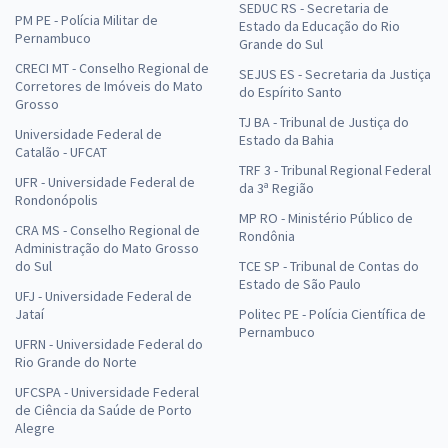
SEDUC RS - Secretaria de
PM PE - Polícia Militar de
Estado da Educação do Rio
Pernambuco
Grande do Sul
CRECI MT - Conselho Regional de
SEJUS ES - Secretaria da Justiça
Corretores de Imóveis do Mato
do Espírito Santo
Grosso
TJ BA - Tribunal de Justiça do
Universidade Federal de
Estado da Bahia
Catalão - UFCAT
TRF 3 - Tribunal Regional Federal
UFR - Universidade Federal de
da 3ª Região
Rondonópolis
MP RO - Ministério Público de
CRA MS - Conselho Regional de
Rondônia
Administração do Mato Grosso
do Sul
TCE SP - Tribunal de Contas do
Estado de São Paulo
UFJ - Universidade Federal de
Jataí
Politec PE - Polícia Científica de
Pernambuco
UFRN - Universidade Federal do
Rio Grande do Norte
UFCSPA - Universidade Federal
de Ciência da Saúde de Porto
Alegre