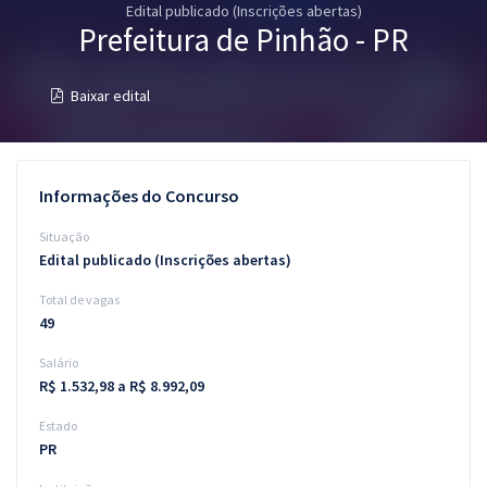
Edital publicado (Inscrições abertas)
Pós
Prefeitura de Pinhão - PR
Graduação
Baixar edital
OAB
Mentorias
Informações do Concurso
Questões grátis
Situação
Edital publicado (Inscrições abertas)
Conteúdo gratuito
Total de vagas
Blog
49
Aprovados
Salário
R$ 1.532,98 a R$ 8.992,09
Atendimento
Estado
PR