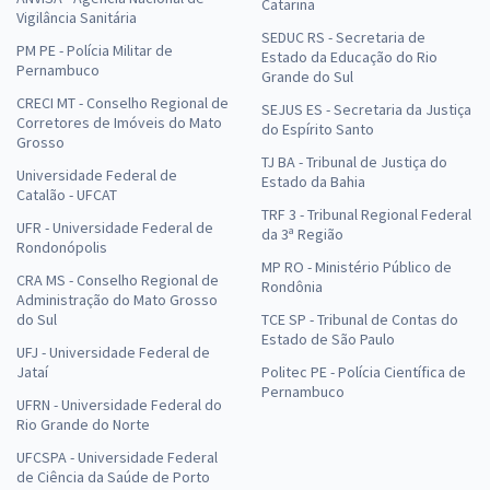
Catarina
Vigilância Sanitária
SEDUC RS - Secretaria de
PM PE - Polícia Militar de
Estado da Educação do Rio
Pernambuco
Grande do Sul
CRECI MT - Conselho Regional de
SEJUS ES - Secretaria da Justiça
Corretores de Imóveis do Mato
do Espírito Santo
Grosso
TJ BA - Tribunal de Justiça do
Universidade Federal de
Estado da Bahia
Catalão - UFCAT
TRF 3 - Tribunal Regional Federal
UFR - Universidade Federal de
da 3ª Região
Rondonópolis
MP RO - Ministério Público de
CRA MS - Conselho Regional de
Rondônia
Administração do Mato Grosso
do Sul
TCE SP - Tribunal de Contas do
Estado de São Paulo
UFJ - Universidade Federal de
Jataí
Politec PE - Polícia Científica de
Pernambuco
UFRN - Universidade Federal do
Rio Grande do Norte
UFCSPA - Universidade Federal
de Ciência da Saúde de Porto