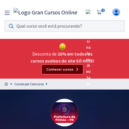
0
Assinatura Ilimitada 11
Acesso a todos os cursos. Teste grátis por 7 dias!
Assinatura OAB Até Passar
Acesso ilimitado a toda preparação para o Exame da
Desconto de
20% em todos os
Ordem, até você passar!
cursos avulsos do site SÓ HOJE!
Conhecer cursos
Residências Multiprofissionais
Preparação completa e intensiva para as principais
Cursos por Concurso
residências em saúde do Brasil
Concursos
Assinatura Ilimitada
Cursos 20% OFF