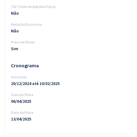
TAF (Teste de Aptidão Física)
Não
Redação Discursiva
Não
Prova de títulos
Sim
Cronograma
Inscrições
20/12/2024 até 10/02/2025
Data da Prova
06/04/2025
Data da Prova
13/04/2025