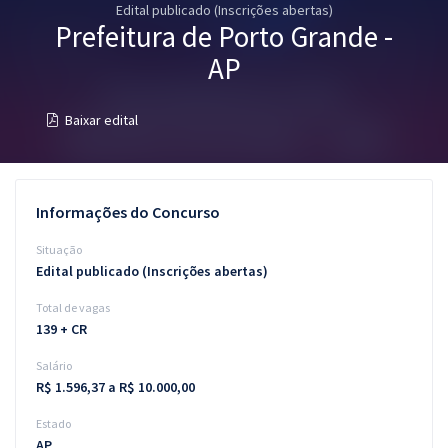
Edital publicado (Inscrições abertas)
Pós
Prefeitura de Porto Grande -
Graduação
AP
OAB
Baixar edital
Mentorias
Questões grátis
Informações do Concurso
Conteúdo gratuito
Situação
Edital publicado (Inscrições abertas)
Blog
Total de vagas
Aprovados
139 + CR
Salário
Atendimento
R$ 1.596,37 a R$ 10.000,00
Estado
AP