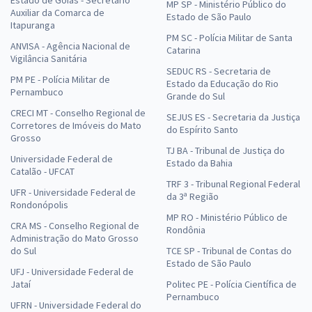
Estado de Goiás - Secretário
MP SP - Ministério Público do
Auxiliar da Comarca de
Estado de São Paulo
Itapuranga
PM SC - Polícia Militar de Santa
ANVISA - Agência Nacional de
Catarina
Vigilância Sanitária
SEDUC RS - Secretaria de
PM PE - Polícia Militar de
Estado da Educação do Rio
Pernambuco
Grande do Sul
CRECI MT - Conselho Regional de
SEJUS ES - Secretaria da Justiça
Corretores de Imóveis do Mato
do Espírito Santo
Grosso
TJ BA - Tribunal de Justiça do
Universidade Federal de
Estado da Bahia
Catalão - UFCAT
TRF 3 - Tribunal Regional Federal
UFR - Universidade Federal de
da 3ª Região
Rondonópolis
MP RO - Ministério Público de
CRA MS - Conselho Regional de
Rondônia
Administração do Mato Grosso
do Sul
TCE SP - Tribunal de Contas do
Estado de São Paulo
UFJ - Universidade Federal de
Jataí
Politec PE - Polícia Científica de
Pernambuco
UFRN - Universidade Federal do