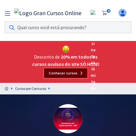
0
Assinatura Ilimitada 11
Acesso a todos os cursos. Teste grátis por 7 dias!
Assinatura OAB Até Passar
Acesso ilimitado a toda preparação para o Exame da
Desconto de
20% em todos os
Ordem, até você passar!
cursos avulsos do site SÓ HOJE!
Conhecer cursos
Residências Multiprofissionais
Preparação completa e intensiva para as principais
Cursos por Concurso
residências em saúde do Brasil
Concursos
Assinatura Ilimitada
Cursos 20% OFF