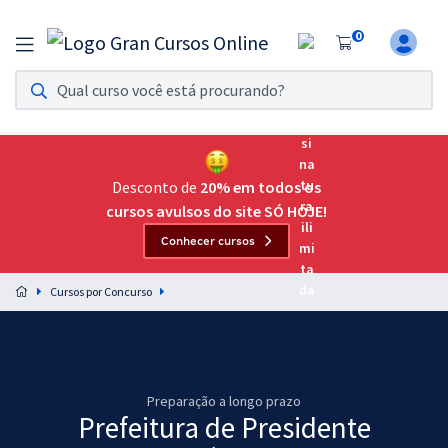
0
Assinatura Ilimitada 11
Acesso a todos os cursos. Teste grátis por 7 dias!
Assinatura OAB Até Passar
Acesso ilimitado a toda preparação para o Exame da
Desconto de
20% em todos os
Ordem, até você passar!
cursos avulsos do site SÓ HOJE!
Conhecer cursos
Residências Multiprofissionais
Preparação completa e intensiva para as principais
Cursos por Concurso
residências em saúde do Brasil
Concursos
Assinatura Ilimitada
Preparação a longo prazo
Prefeitura de Presidente
Cursos 20% OFF