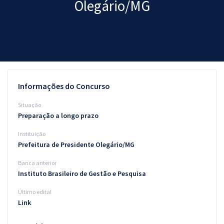
Olegário/MG
Pós
Graduação
OAB
Mentorias
Informações do Concurso
Questões grátis
Situação
Preparação a longo prazo
Conteúdo gratuito
Instituição
Blog
Prefeitura de Presidente Olegário/MG
Aprovados
Banca anterior
Instituto Brasileiro de Gestão e Pesquisa
Atendimento
Último edital
Link