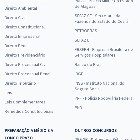
PM AL - Polícia Militar do Estado
de Alagoas
Direito Ambiental
SEFAZ CE - Secretaria da
Direito Civil
Fazenda do Estado do Ceará
Direito Constitucional
PETROBRAS
Direito Empresarial
SEFAZ DF
Direito Penal
EBSERH - Empresa Brasileira de
Direito Previdenciário
Serviços Hospitalares
Direito Processual Civil
Banco do Brasil
Direito Processual Penal
IBGE
Direito Tributário
INSS - Instituto Nacional do
Seguro Social
Leis
PRF - Polícia Rodoviária Federal
Leis Complementares
PND
Remédios Constitucionais
PREPARAÇÃO A MÉDIO E A
OUTROS CONCURSOS
LONGO PRAZO
DPE SP - Defensoria Pública do