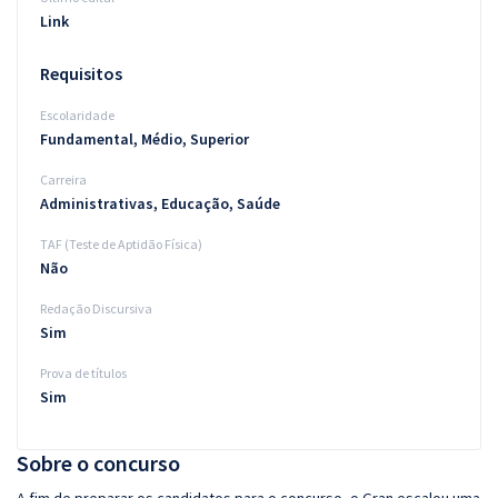
Link
Requisitos
Escolaridade
Fundamental, Médio, Superior
Carreira
Administrativas, Educação, Saúde
TAF (Teste de Aptidão Física)
Não
Redação Discursiva
Sim
Prova de títulos
Sim
Sobre o concurso