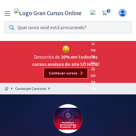
0
Assinatura Ilimitada 11
Acesso a todos os cursos. Teste grátis por 7 dias!
Assinatura OAB Até Passar
Acesso ilimitado a toda preparação para o Exame da
Desconto de
20% em todos os
Ordem, até você passar!
cursos avulsos do site SÓ HOJE!
Conhecer cursos
Residências Multiprofissionais
Preparação completa e intensiva para as principais
Cursos por Concurso
residências em saúde do Brasil
Concursos
Assinatura Ilimitada
Cursos 20% OFF