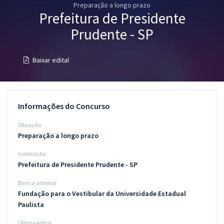
Preparação a longo prazo
Pós
Prefeitura de Presidente
Graduação
Prudente - SP
OAB
Baixar edital
Mentorias
Questões grátis
Informações do Concurso
Conteúdo gratuito
Situação
Preparação a longo prazo
Blog
Instituição
Aprovados
Prefeitura de Presidente Prudente - SP
Banca anterior
Atendimento
Fundação para o Vestibular da Universidade Estadual
Paulista
Último edital