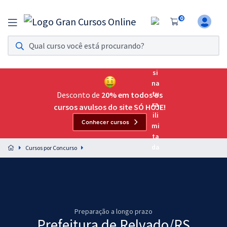
0
Assinatura Ilimitada 11
Acesso a todos os cursos. Teste grátis por 7 dias!
Assinatura OAB Até Passar
Acesso ilimitado a toda preparação para o Exame da
Desconto de
20% em todos os
Ordem, até você passar!
cursos avulsos do site SÓ HOJE!
Conhecer cursos
Residências Multiprofissionais
Preparação completa e intensiva para as principais
Cursos por Concurso
residências em saúde do Brasil
Concursos
Assinatura Ilimitada
Preparação a longo prazo
Cursos 20% OFF
Prefeitura de Relvado/RS