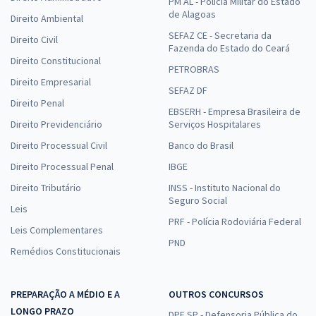
PM AL - Polícia Militar do Estado
de Alagoas
Direito Ambiental
SEFAZ CE - Secretaria da
Direito Civil
Fazenda do Estado do Ceará
Direito Constitucional
PETROBRAS
Direito Empresarial
SEFAZ DF
Direito Penal
EBSERH - Empresa Brasileira de
Direito Previdenciário
Serviços Hospitalares
Direito Processual Civil
Banco do Brasil
Direito Processual Penal
IBGE
Direito Tributário
INSS - Instituto Nacional do
Seguro Social
Leis
PRF - Polícia Rodoviária Federal
Leis Complementares
PND
Remédios Constitucionais
PREPARAÇÃO A MÉDIO E A
OUTROS CONCURSOS
LONGO PRAZO
DPE SP - Defensoria Pública do