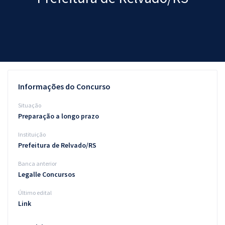
Pós
Graduação
OAB
Mentorias
Informações do Concurso
Questões grátis
Situação
Preparação a longo prazo
Conteúdo gratuito
Instituição
Blog
Prefeitura de Relvado/RS
Aprovados
Banca anterior
Legalle Concursos
Atendimento
Último edital
Link