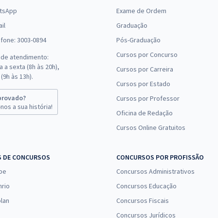
tsApp
Exame de Ordem
il
Graduação
efone: 3003-0894
Pós-Graduação
Cursos por Concurso
 de atendimento:
 a sexta (8h às 20h),
Cursos por Carreira
(9h às 13h).
Cursos por Estado
provado?
Cursos por Professor
nos a sua história!
Oficina de Redação
Cursos Online Gratuitos
S DE CONCURSOS
CONCURSOS POR PROFISSÃO
pe
Concursos Administrativos
nrio
Concursos Educação
lan
Concursos Fiscais
Concursos Jurídicos