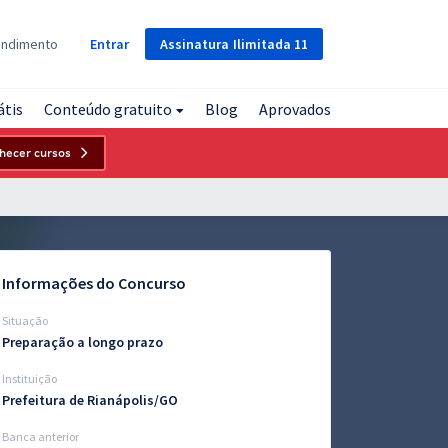
Assinatura
Ilimitada
11
endimento
Entrar
átis
Conteúdo gratuito
Blog
Aprovados
hecer cursos
Informações do Concurso
Situação
Preparação a longo prazo
Instituição
Prefeitura de Rianápolis/GO
Banca anterior