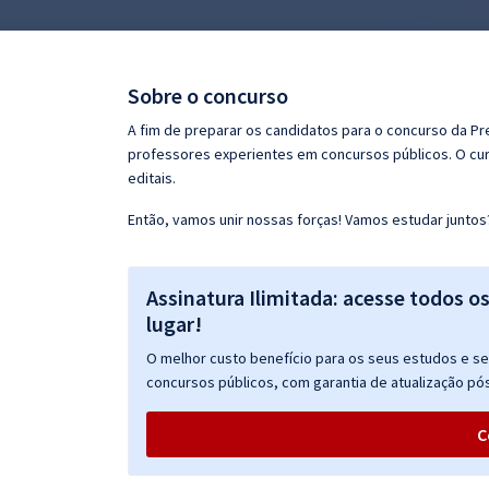
Pós
Graduação
Sobre o concurso
OAB
A fim de preparar os candidatos para o concurso da Pr
professores experientes em concursos públicos. O cur
Mentorias
editais.
Então, vamos unir nossas forças! Vamos estudar juntos
Questões grátis
Conteúdo gratuito
Assinatura Ilimitada: acesse todos o
Blog
lugar!
Aprovados
O melhor custo benefício para os seus estudos e seu
concursos públicos, com garantia de atualização pós
Atendimento
C