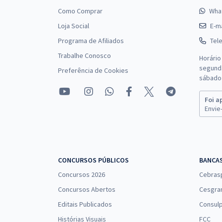
Como Comprar
Wha
Loja Social
E-ma
Programa de Afiliados
Tel
Trabalhe Conosco
Horário
segunda
Preferência de Cookies
sábado 
Foi a
Envie-
CONCURSOS PÚBLICOS
BANCA
Concursos 2026
Cebras
Concursos Abertos
Cesgra
Editais Publicados
Consulp
Histórias Visuais
FCC