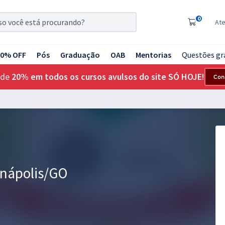
0
At
20% OFF
Pós
Graduação
OAB
Mentorias
Questões gr
 de
20% em todos os cursos avulsos do site SÓ HOJE!
Con
anápolis/GO