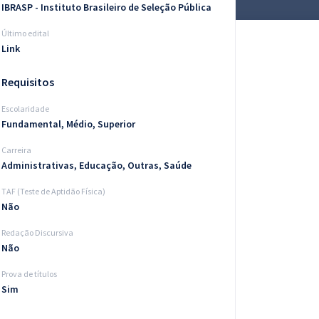
IBRASP - Instituto Brasileiro de Seleção Pública
Último edital
Link
Requisitos
Escolaridade
Fundamental, Médio, Superior
Carreira
Administrativas, Educação, Outras, Saúde
TAF (Teste de Aptidão Física)
Não
Redação Discursiva
Não
Prova de títulos
Sim