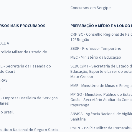
Concursos em Sergipe
RSOS MAIS PROCURADOS
PREPARAÇÃO A MÉDIO E A LONGO
CRP SC - Conselho Regional de Psic
12ª Região
 DELTA
SEDF - Professor Temporário
Polícia Militar do Estado de
s
MEC - Ministério da Educação
E - Secretaria da Fazenda do
SEDUC/MT - Secretaria de Estado 
 do Ceará
Educação, Esporte e Lazer do est
Mato Grosso
BRAS
MME - Ministério de Minas e Energi
DF
MP GO - Ministério Público do Esta
- Empresa Brasileira de Serviços
Goiás - Secretário Auxiliar da Com
lares
Itapuranga
o Brasil
ANVISA - Agência Nacional de Vigilâ
Sanitária
PM PE - Polícia Militar de Pernamb
Instituto Nacional do Seguro Social