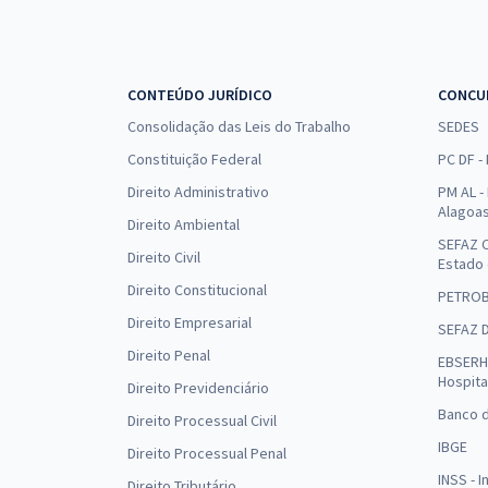
CONTEÚDO JURÍDICO
CONCU
Consolidação das Leis do Trabalho
SEDES
Constituição Federal
PC DF -
Direito Administrativo
PM AL - 
Alagoa
Direito Ambiental
SEFAZ C
Direito Civil
Estado
Direito Constitucional
PETRO
Direito Empresarial
SEFAZ 
Direito Penal
EBSERH 
Hospita
Direito Previdenciário
Banco d
Direito Processual Civil
IBGE
Direito Processual Penal
INSS - 
Direito Tributário