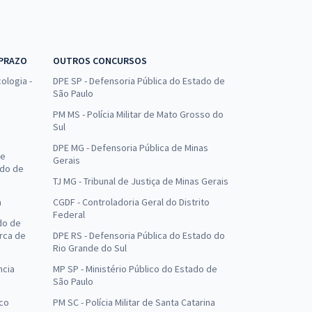
 PRAZO
OUTROS CONCURSOS
ologia -
DPE SP - Defensoria Pública do Estado de
São Paulo
PM MS - Polícia Militar de Mato Grosso do
Sul
DPE MG - Defensoria Pública de Minas
de
Gerais
ado de
TJ MG - Tribunal de Justiça de Minas Gerais
a
CGDF - Controladoria Geral do Distrito
Federal
do de
arca de
DPE RS - Defensoria Pública do Estado do
Rio Grande do Sul
ncia
MP SP - Ministério Público do Estado de
São Paulo
uco
PM SC - Polícia Militar de Santa Catarina