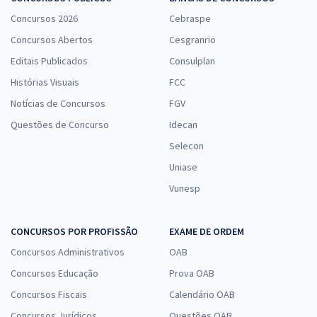
Concursos 2026
Cebraspe
Concursos Abertos
Cesgranrio
Editais Publicados
Consulplan
Histórias Visuais
FCC
Notícias de Concursos
FGV
Questões de Concurso
Idecan
Selecon
Uniase
Vunesp
CONCURSOS POR PROFISSÃO
EXAME DE ORDEM
Concursos Administrativos
OAB
Concursos Educação
Prova OAB
Concursos Fiscais
Calendário OAB
Concursos Jurídicos
Questões OAB