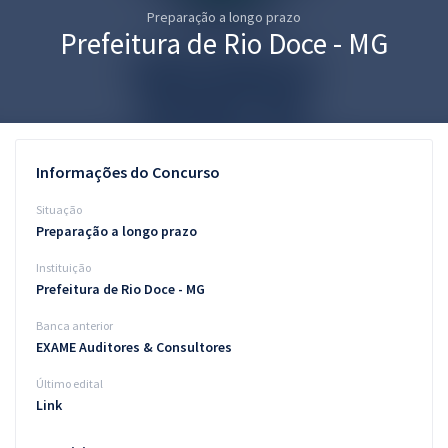
Preparação a longo prazo
Pós
Prefeitura de Rio Doce - MG
Graduação
OAB
Mentorias
Informações do Concurso
Questões grátis
Situação
Preparação a longo prazo
Conteúdo gratuito
Instituição
Blog
Prefeitura de Rio Doce - MG
Aprovados
Banca anterior
EXAME Auditores & Consultores
Atendimento
Último edital
Link