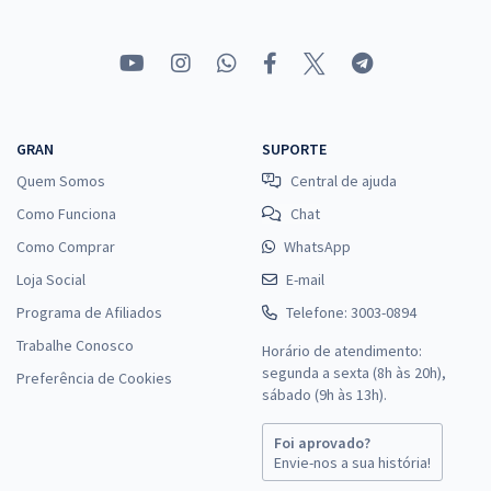
39,99
R$
ou 12x de
Economize R$ 119,98 (-20%)
Comprar
GRAN
SUPORTE
Quem Somos
Central de ajuda
Prefeitura de Rio Doce - MG - Conhecimentos Específicos Para o
Como Funciona
Chat
Cargo de Assistente Social com a Equipe Gran (Pós-edital)
Como Comprar
WhatsApp
R$ 306,24
à vista
25,52
R$
ou 12x de
Loja Social
E-mail
Economize R$ 76,56 (-20%)
Programa de Afiliados
Telefone: 3003-0894
Comprar
Trabalhe Conosco
Horário de atendimento:
segunda a sexta (8h às 20h),
Preferência de Cookies
sábado (9h às 13h).
Foi aprovado?
Envie-nos a sua história!