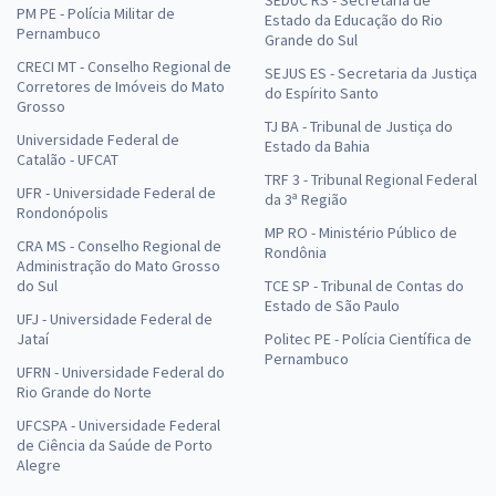
SEDUC RS - Secretaria de
PM PE - Polícia Militar de
Estado da Educação do Rio
Pernambuco
Grande do Sul
CRECI MT - Conselho Regional de
SEJUS ES - Secretaria da Justiça
Corretores de Imóveis do Mato
do Espírito Santo
Grosso
TJ BA - Tribunal de Justiça do
Universidade Federal de
Estado da Bahia
Catalão - UFCAT
TRF 3 - Tribunal Regional Federal
UFR - Universidade Federal de
da 3ª Região
Rondonópolis
MP RO - Ministério Público de
CRA MS - Conselho Regional de
Rondônia
Administração do Mato Grosso
do Sul
TCE SP - Tribunal de Contas do
Estado de São Paulo
UFJ - Universidade Federal de
Jataí
Politec PE - Polícia Científica de
Pernambuco
UFRN - Universidade Federal do
Rio Grande do Norte
UFCSPA - Universidade Federal
de Ciência da Saúde de Porto
Alegre