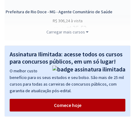
Prefeitura de Rio Doce - MG - Agente Comunitário de Saúde
R$ 306,24
à vista
25,52
R$
ou 12x de
Carregar mais cursos
Economize R$ 76,56 (-20%)
Comprar
Assinatura Ilimitada: acesse todos os cursos
para concursos públicos, em um só lugar!
O melhor custo
Prefeitura de Rio Doce - MG - Agente Comunitário de Endemias
benefício para os seus estudos e seu bolso. São mais de 25 mil
R$ 306,24
à vista
cursos para todas as carreiras de concursos públicos, com
25,52
R$
ou 12x de
garantia de atualização pós-edital.
Economize R$ 76,56 (-20%)
Comece hoje
Comprar