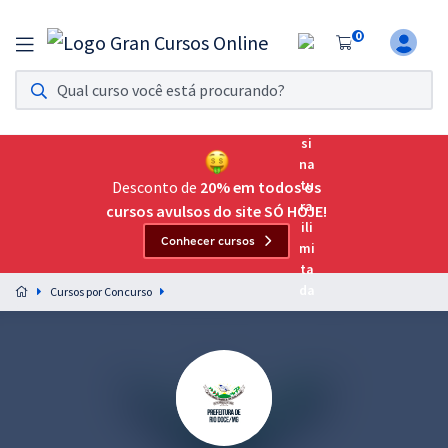
0
Assinatura Ilimitada 11
Acesso a todos os cursos. Teste grátis por 7 dias!
Assinatura OAB Até Passar
Acesso ilimitado a toda preparação para o Exame da
Desconto de
20% em todos os
Ordem, até você passar!
cursos avulsos do site SÓ HOJE!
Conhecer cursos
Residências Multiprofissionais
Preparação completa e intensiva para as principais
Cursos por Concurso
residências em saúde do Brasil
Concursos
Assinatura Ilimitada
Cursos 20% OFF