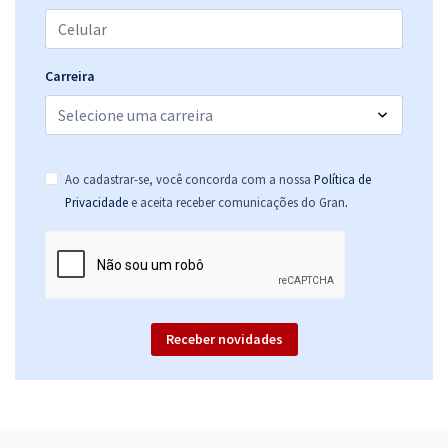
R$ 479,92
à vista
39,99
R$
ou 12x de
Economize R$ 119,98 (-20%)
Carreira
Comprar
Ao cadastrar-se, você concorda com a nossa
Política de
Prefeitura de Rio Doce - MG - Conhecimentos Específicos Para o
.
Privacidade
e aceita receber comunicações do Gran
Cargo de Nutricionista com a Equipe Gran - (Pós-edital)
R$ 306,24
à vista
25,52
R$
ou 12x de
Economize R$ 76,56 (-20%)
Comprar
Receber novidades
Prefeitura de Rio Doce - MG - Assistente Social (Pós-edital)
R$ 479,92
à vista