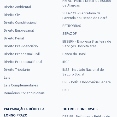
PM AL - Polícia Militar do Estado
de Alagoas
Direito Ambiental
SEFAZ CE - Secretaria da
Direito Civil
Fazenda do Estado do Ceará
Direito Constitucional
PETROBRAS
Direito Empresarial
SEFAZ DF
Direito Penal
EBSERH - Empresa Brasileira de
Direito Previdenciário
Serviços Hospitalares
Direito Processual Civil
Banco do Brasil
Direito Processual Penal
IBGE
Direito Tributário
INSS - Instituto Nacional do
Seguro Social
Leis
PRF - Polícia Rodoviária Federal
Leis Complementares
PND
Remédios Constitucionais
PREPARAÇÃO A MÉDIO E A
OUTROS CONCURSOS
LONGO PRAZO
DPE SP - Defensoria Pública do