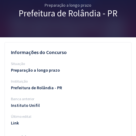
Preparação a longo prazo
Pós
Prefeitura de Rolândia - PR
Graduação
OAB
Mentorias
Informações do Concurso
Questões grátis
Situação
Preparação a longo prazo
Conteúdo gratuito
Instituição
Blog
Prefeitura de Rolândia - PR
Aprovados
Banca anterior
Instituto Unifil
Atendimento
Último edital
Link