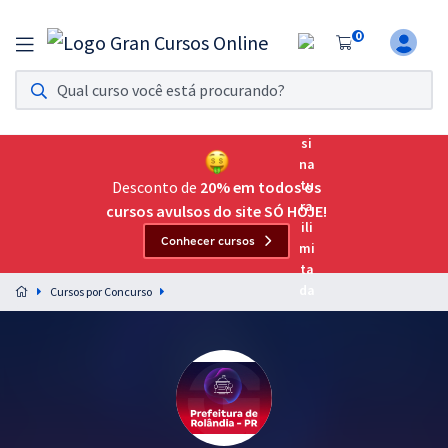
0
Assinatura Ilimitada 11
Acesso a todos os cursos. Teste grátis por 7 dias!
Assinatura OAB Até Passar
Acesso ilimitado a toda preparação para o Exame da
Desconto de
20% em todos os
Ordem, até você passar!
cursos avulsos do site SÓ HOJE!
Conhecer cursos
Residências Multiprofissionais
Preparação completa e intensiva para as principais
Cursos por Concurso
residências em saúde do Brasil
Concursos
Assinatura Ilimitada
Cursos 20% OFF