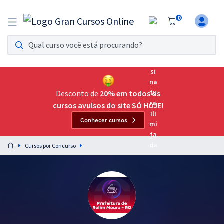
0
Assinatura Ilimitada 11
Acesso a todos os cursos. Teste grátis por 7 dias!
Assinatura OAB Até Passar
Acesso ilimitado a toda preparação para o Exame da
Desconto de
20% em todos os
Ordem, até você passar!
cursos avulsos do site SÓ HOJE!
Conhecer cursos
Residências Multiprofissionais
Preparação completa e intensiva para as principais
Cursos por Concurso
residências em saúde do Brasil
Concursos
Assinatura Ilimitada
Cursos 20% OFF