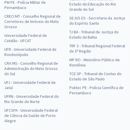
PM PE - Polícia Militar de
Estado da Educação do Rio
Pernambuco
Grande do Sul
CRECI MT - Conselho Regional de
SEJUS ES - Secretaria da Justiça
Corretores de Imóveis do Mato
do Espírito Santo
Grosso
TJ BA - Tribunal de Justiça do
Universidade Federal de
Estado da Bahia
Catalão - UFCAT
TRF 3 - Tribunal Regional Federal
UFR - Universidade Federal de
da 3ª Região
Rondonópolis
MP RO - Ministério Público de
CRA MS - Conselho Regional de
Rondônia
Administração do Mato Grosso
do Sul
TCE SP - Tribunal de Contas do
Estado de São Paulo
UFJ - Universidade Federal de
Jataí
Politec PE - Polícia Científica de
Pernambuco
UFRN - Universidade Federal do
Rio Grande do Norte
UFCSPA - Universidade Federal
de Ciência da Saúde de Porto
Alegre