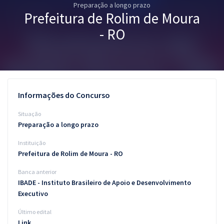
Preparação a longo prazo
Pós
Prefeitura de Rolim de Moura
Graduação
- RO
OAB
Mentorias
Informações do Concurso
Questões grátis
Situação
Conteúdo gratuito
Preparação a longo prazo
Instituição
Blog
Prefeitura de Rolim de Moura - RO
Aprovados
Banca anterior
IBADE - Instituto Brasileiro de Apoio e Desenvolvimento
Atendimento
Executivo
Último edital
Link