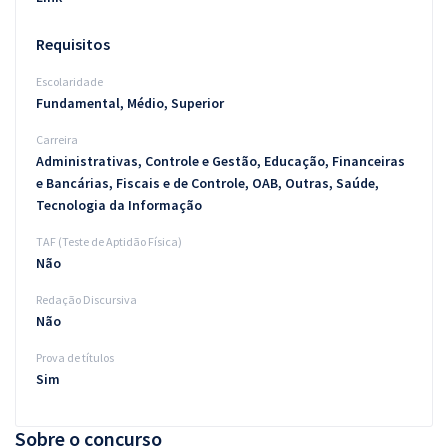
Requisitos
Escolaridade
Fundamental, Médio, Superior
Carreira
Administrativas, Controle e Gestão, Educação, Financeiras
e Bancárias, Fiscais e de Controle, OAB, Outras, Saúde,
Tecnologia da Informação
TAF (Teste de Aptidão Física)
Não
Redação Discursiva
Não
Prova de títulos
Sim
Sobre o concurso