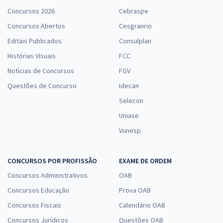
Concursos 2026
Cebraspe
Concursos Abertos
Cesgranrio
Editais Publicados
Consulplan
Histórias Visuais
FCC
Notícias de Concursos
FGV
Questões de Concurso
Idecan
Selecon
Uniase
Vunesp
CONCURSOS POR PROFISSÃO
EXAME DE ORDEM
Concursos Administrativos
OAB
Concursos Educação
Prova OAB
Concursos Fiscais
Calendário OAB
Concursos Jurídicos
Questões OAB