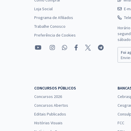
Como Comprar
Wha
Loja Social
E-ma
Programa de Afiliados
Tel
Trabalhe Conosco
Horário
segunda
Preferência de Cookies
sábado 
Foi a
Envie-
CONCURSOS PÚBLICOS
BANCA
Concursos 2026
Cebras
Concursos Abertos
Cesgra
Editais Publicados
Consulp
Histórias Visuais
FCC