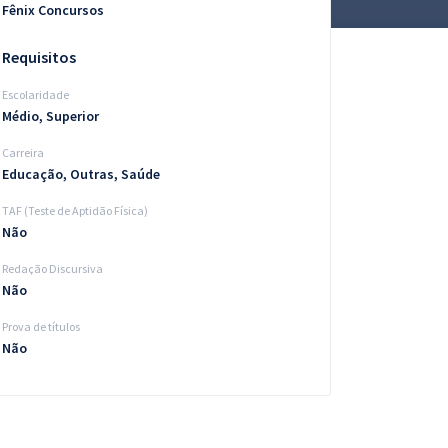
Fênix Concursos
Requisitos
Escolaridade
Médio, Superior
Carreira
Educação, Outras, Saúde
TAF (Teste de Aptidão Física)
Não
Redação Discursiva
Não
Prova de títulos
Não