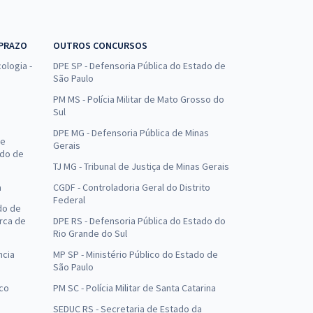
 PRAZO
OUTROS CONCURSOS
ologia -
DPE SP - Defensoria Pública do Estado de
São Paulo
PM MS - Polícia Militar de Mato Grosso do
Sul
DPE MG - Defensoria Pública de Minas
de
Gerais
ado de
TJ MG - Tribunal de Justiça de Minas Gerais
a
CGDF - Controladoria Geral do Distrito
Federal
do de
arca de
DPE RS - Defensoria Pública do Estado do
Rio Grande do Sul
ncia
MP SP - Ministério Público do Estado de
São Paulo
uco
PM SC - Polícia Militar de Santa Catarina
SEDUC RS - Secretaria de Estado da