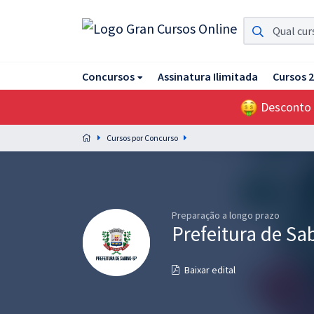
Assinatura Ilimitada 11
Concursos
Assinatura Ilimitada
Cursos 
Acesso a todos os cursos. Teste grátis por 7 dias!
Desconto
Assinatura OAB Até Passar
Acesso ilimitado a toda preparação para o Exame da
Cursos por Concurso
Ordem, até você passar!
Residências Multiprofissionais
Preparação completa e intensiva para as principais
residências em saúde do Brasil
Preparação a longo prazo
Prefeitura de Sa
Concursos
Baixar edital
Assinatura Ilimitada
Cursos 20% OFF