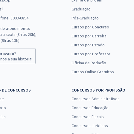
tsApp
Exame de Ordem
il
Graduação
efone: 3003-0894
Pós-Graduação
Cursos por Concurso
 de atendimento:
 a sexta (8h às 20h),
Cursos por Carreira
(9h às 13h).
Cursos por Estado
provado?
Cursos por Professor
nos a sua história!
Oficina de Redação
Cursos Online Gratuitos
S DE CONCURSOS
CONCURSOS POR PROFISSÃO
pe
Concursos Administrativos
nrio
Concursos Educação
lan
Concursos Fiscais
Concursos Jurídicos