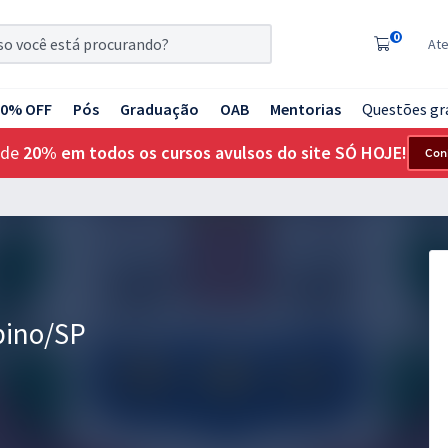
0
At
20% OFF
Pós
Graduação
OAB
Mentorias
Questões gr
 de
20% em todos os cursos avulsos do site SÓ HOJE!
Con
bino/SP