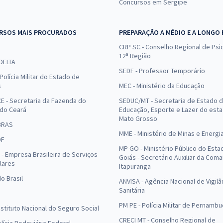
Concursos em Sergipe
RSOS MAIS PROCURADOS
PREPARAÇÃO A MÉDIO E A LONGO
CRP SC - Conselho Regional de Psic
12ª Região
 DELTA
SEDF - Professor Temporário
Polícia Militar do Estado de
s
MEC - Ministério da Educação
E - Secretaria da Fazenda do
SEDUC/MT - Secretaria de Estado 
 do Ceará
Educação, Esporte e Lazer do est
Mato Grosso
BRAS
MME - Ministério de Minas e Energi
DF
MP GO - Ministério Público do Esta
- Empresa Brasileira de Serviços
Goiás - Secretário Auxiliar da Com
lares
Itapuranga
o Brasil
ANVISA - Agência Nacional de Vigilâ
Sanitária
PM PE - Polícia Militar de Pernamb
Instituto Nacional do Seguro Social
CRECI MT - Conselho Regional de