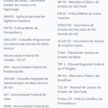
Estado de Goiás - Secretário
MP SP - Ministério Público do
Auxiliar da Comarca de
Estado de São Paulo
Itapuranga
PM SC - Polícia Militar de Santa
ANVISA - Agência Nacional de
Catarina
Vigilância Sanitária
SEDUC RS - Secretaria de
PM PE - Polícia Militar de
Estado da Educação do Rio
Pernambuco
Grande do Sul
CRECI MT - Conselho Regional de
SEJUS ES - Secretaria da Justiça
Corretores de Imóveis do Mato
do Espírito Santo
Grosso
TJ BA - Tribunal de Justiça do
Universidade Federal de
Estado da Bahia
Catalão - UFCAT
TRF 3 - Tribunal Regional Federal
UFR - Universidade Federal de
da 3ª Região
Rondonópolis
MP RO - Ministério Público de
CRA MS - Conselho Regional de
Rondônia
Administração do Mato Grosso
do Sul
TCE SP - Tribunal de Contas do
Estado de São Paulo
UFJ - Universidade Federal de
Jataí
Politec PE - Polícia Científica de
Pernambuco
UFRN - Universidade Federal do