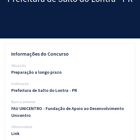
Pós
Graduação
OAB
Mentorias
Informações do Concurso
Questões grátis
Situação
Preparação a longo prazo
Conteúdo gratuito
Instituição
Blog
Prefeitura de Salto do Lontra - PR
Aprovados
Banca anterior
FAU UNICENTRO - Fundação de Apoio ao Desenvolvimento
Unicentro
Atendimento
Último edital
Link