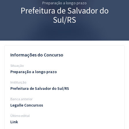
Preparação a longo prazo
Pós
Prefeitura de Salvador do
Graduação
Sul/RS
OAB
Mentorias
Informações do Concurso
Questões grátis
Situação
Conteúdo gratuito
Preparação a longo prazo
Instituição
Blog
Prefeitura de Salvador do Sul/RS
Aprovados
Banca anterior
Legalle Concursos
Atendimento
Último edital
Link