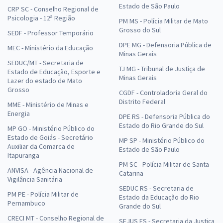
Estado de São Paulo
CRP SC - Conselho Regional de
Psicologia - 12ª Região
PM MS - Polícia Militar de Mato
Grosso do Sul
SEDF - Professor Temporário
DPE MG - Defensoria Pública de
MEC - Ministério da Educação
Minas Gerais
SEDUC/MT - Secretaria de
TJ MG - Tribunal de Justiça de
Estado de Educação, Esporte e
Minas Gerais
Lazer do estado de Mato
Grosso
CGDF - Controladoria Geral do
Distrito Federal
MME - Ministério de Minas e
Energia
DPE RS - Defensoria Pública do
Estado do Rio Grande do Sul
MP GO - Ministério Público do
Estado de Goiás - Secretário
MP SP - Ministério Público do
Auxiliar da Comarca de
Estado de São Paulo
Itapuranga
PM SC - Polícia Militar de Santa
ANVISA - Agência Nacional de
Catarina
Vigilância Sanitária
SEDUC RS - Secretaria de
PM PE - Polícia Militar de
Estado da Educação do Rio
Pernambuco
Grande do Sul
CRECI MT - Conselho Regional de
SEJUS ES - Secretaria da Justiça