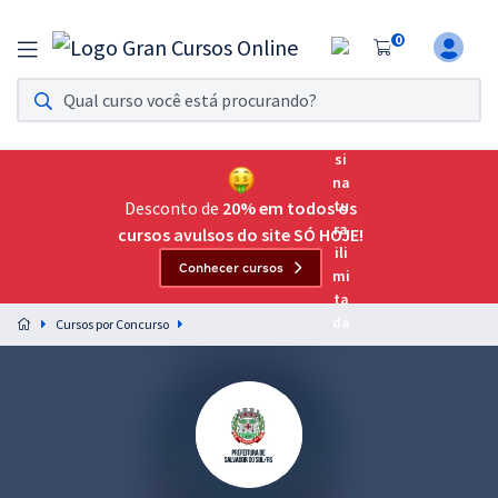
0
Assinatura Ilimitada 11
Acesso a todos os cursos. Teste grátis por 7 dias!
Assinatura OAB Até Passar
Acesso ilimitado a toda preparação para o Exame da
Desconto de
20% em todos os
Ordem, até você passar!
cursos avulsos do site SÓ HOJE!
Conhecer cursos
Residências Multiprofissionais
Preparação completa e intensiva para as principais
Cursos por Concurso
residências em saúde do Brasil
Concursos
Assinatura Ilimitada
Cursos 20% OFF