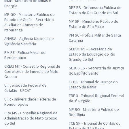
MME - Ministério de Minas e
Energia
DPE RS - Defensoria Pública do
Estado do Rio Grande do Sul
MP GO - Ministério Público do
Estado de Goiás - Secretário
MP SP - Ministério Público do
Auxiliar da Comarca de
Estado de São Paulo
Itapuranga
PM SC - Polícia Militar de Santa
ANVISA - Agência Nacional de
Catarina
Vigilância Sanitária
SEDUC RS - Secretaria de
PM PE - Polícia Militar de
Estado da Educação do Rio
Pernambuco
Grande do Sul
CRECI MT - Conselho Regional de
SEJUS ES - Secretaria da Justiça
Corretores de Imóveis do Mato
do Espírito Santo
Grosso
TJ BA - Tribunal de Justiça do
Universidade Federal de
Estado da Bahia
Catalão - UFCAT
TRF 3 - Tribunal Regional Federal
UFR - Universidade Federal de
da 3ª Região
Rondonópolis
MP RO - Ministério Público de
CRA MS - Conselho Regional de
Rondônia
Administração do Mato Grosso
do Sul
TCE SP - Tribunal de Contas do
Estado de São Paulo