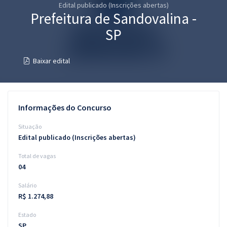
Edital publicado (Inscrições abertas)
Pós
Prefeitura de Sandovalina -
Graduação
SP
OAB
Baixar edital
Mentorias
Questões grátis
Informações do Concurso
Conteúdo gratuito
Situação
Edital publicado (Inscrições abertas)
Blog
Total de vagas
Aprovados
04
Salário
Atendimento
R$ 1.274,88
Estado
SP