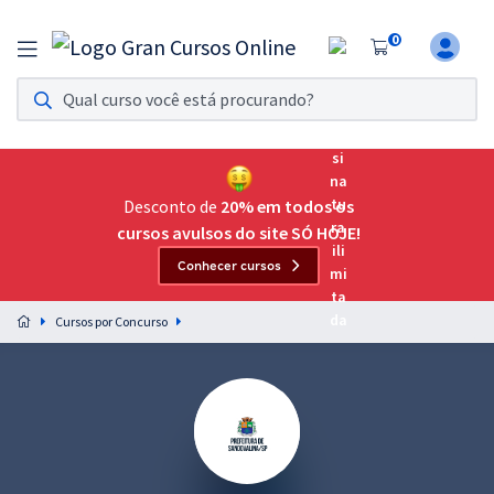
0
Assinatura Ilimitada 11
Acesso a todos os cursos. Teste grátis por 7 dias!
Assinatura OAB Até Passar
Acesso ilimitado a toda preparação para o Exame da
Desconto de
20% em todos os
Ordem, até você passar!
cursos avulsos do site SÓ HOJE!
Conhecer cursos
Residências Multiprofissionais
Preparação completa e intensiva para as principais
Cursos por Concurso
residências em saúde do Brasil
Concursos
Assinatura Ilimitada
Cursos 20% OFF