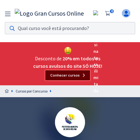
0
Assinatura Ilimitada 11
Acesso a todos os cursos. Teste grátis por 7 dias!
Assinatura OAB Até Passar
Acesso ilimitado a toda preparação para o Exame da
Desconto de
20% em todos os
Ordem, até você passar!
cursos avulsos do site SÓ HOJE!
Conhecer cursos
Residências Multiprofissionais
Preparação completa e intensiva para as principais
Cursos por Concurso
residências em saúde do Brasil
Concursos
Assinatura Ilimitada
Cursos 20% OFF