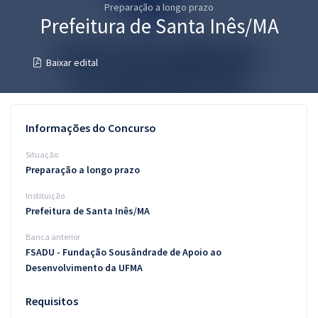
Preparação a longo prazo
Pós
Prefeitura de Santa Inês/MA
Graduação
Baixar edital
OAB
Mentorias
Informações do Concurso
Questões grátis
Situação
Preparação a longo prazo
Conteúdo gratuito
Instituição
Blog
Prefeitura de Santa Inês/MA
Aprovados
Banca anterior
FSADU - Fundação Sousândrade de Apoio ao
Desenvolvimento da UFMA
Atendimento
Requisitos