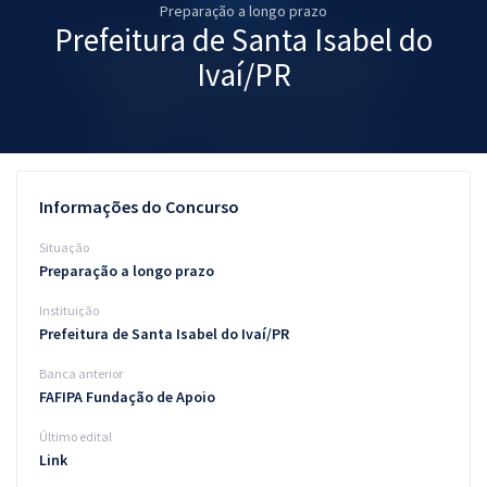
Preparação a longo prazo
Pós
Prefeitura de Santa Isabel do
Graduação
Ivaí/PR
OAB
Mentorias
Informações do Concurso
Questões grátis
Situação
Conteúdo gratuito
Preparação a longo prazo
Instituição
Blog
Prefeitura de Santa Isabel do Ivaí/PR
Aprovados
Banca anterior
FAFIPA Fundação de Apoio
Atendimento
Último edital
Link