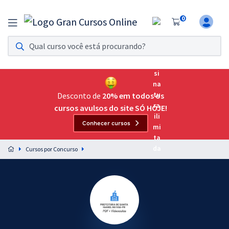
0
Assinatura Ilimitada 11
Acesso a todos os cursos. Teste grátis por 7 dias!
Assinatura OAB Até Passar
Acesso ilimitado a toda preparação para o Exame da
Desconto de
20% em todos os
Ordem, até você passar!
cursos avulsos do site SÓ HOJE!
Conhecer cursos
Residências Multiprofissionais
Preparação completa e intensiva para as principais
Cursos por Concurso
residências em saúde do Brasil
Concursos
Assinatura Ilimitada
Cursos 20% OFF