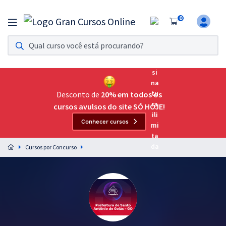
0
Assinatura Ilimitada 11
Acesso a todos os cursos. Teste grátis por 7 dias!
Assinatura OAB Até Passar
Acesso ilimitado a toda preparação para o Exame da
Desconto de
20% em todos os
Ordem, até você passar!
cursos avulsos do site SÓ HOJE!
Conhecer cursos
Residências Multiprofissionais
Preparação completa e intensiva para as principais
Cursos por Concurso
residências em saúde do Brasil
Concursos
Assinatura Ilimitada
Cursos 20% OFF