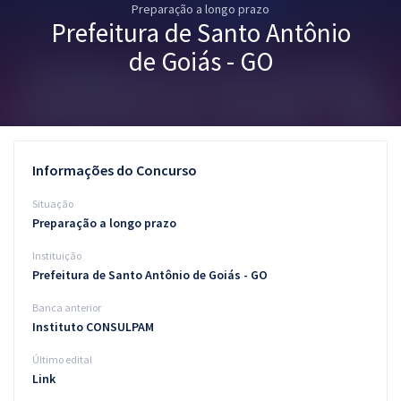
Preparação a longo prazo
Pós
Prefeitura de Santo Antônio
Graduação
de Goiás - GO
OAB
Mentorias
Informações do Concurso
Questões grátis
Situação
Conteúdo gratuito
Preparação a longo prazo
Instituição
Blog
Prefeitura de Santo Antônio de Goiás - GO
Aprovados
Banca anterior
Instituto CONSULPAM
Atendimento
Último edital
Link