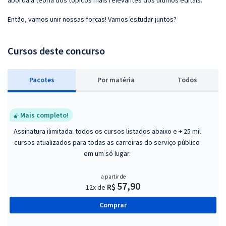
aborda a teoria dos tópicos mais relevantes dos últimos editais.
Então, vamos unir nossas forças! Vamos estudar juntos?
Cursos deste concurso
Pacotes
P
or matéria
Todos
Mais completo!
Assinatura ilimitada: todos os cursos listados abaixo e + 25 mil
cursos atualizados para todas as carreiras do serviço público
em um só lugar.
a partir de
57,90
R$
12x de
Comprar