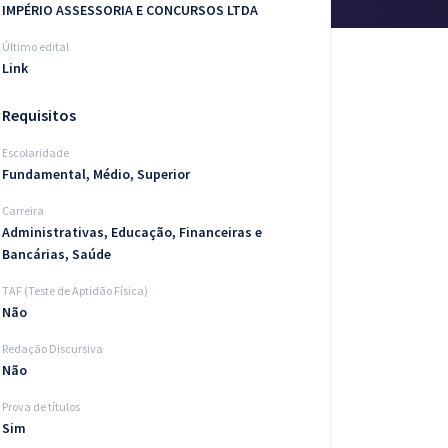
IMPÉRIO ASSESSORIA E CONCURSOS LTDA
Último edital
Link
Requisitos
Escolaridade
Fundamental, Médio, Superior
Carreira
Administrativas, Educação, Financeiras e
Bancárias, Saúde
TAF (Teste de Aptidão Física)
Não
Redação Discursiva
Não
Prova de títulos
Sim