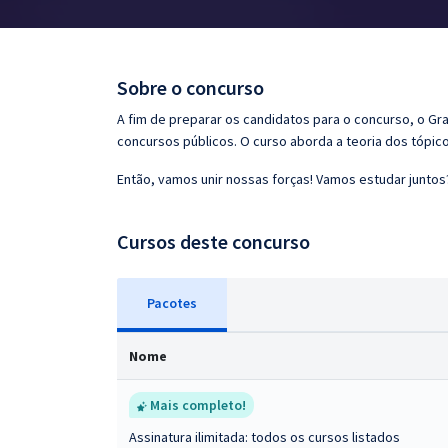
Pós
Graduação
Sobre o concurso
OAB
A fim de preparar os candidatos para o concurso, o G
concursos públicos. O curso aborda a teoria dos tópico
Mentorias
Então, vamos unir nossas forças! Vamos estudar juntos
Questões grátis
Cursos deste concurso
Conteúdo gratuito
Blog
Pacotes
Aprovados
Nome
Atendimento
Mais completo!
Assinatura ilimitada: todos os cursos listados