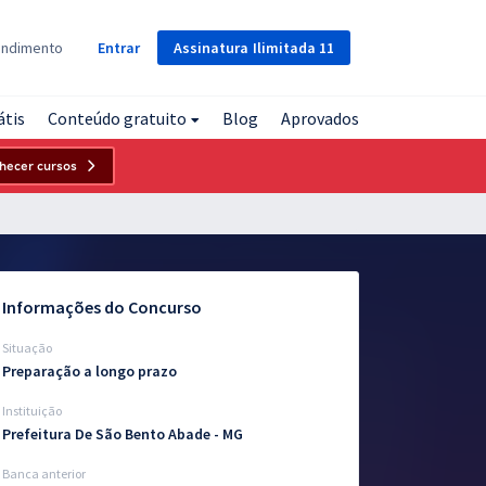
Assinatura
Ilimitada
11
endimento
Entrar
átis
Conteúdo gratuito
Blog
Aprovados
hecer cursos
Informações do Concurso
Situação
Preparação a longo prazo
Instituição
Prefeitura De São Bento Abade - MG
Banca anterior