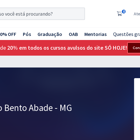
0
At
20% OFF
Pós
Graduação
OAB
Mentorias
Questões gr
 de
20% em todos os cursos avulsos do site SÓ HOJE!
Con
ão Bento Abade - MG