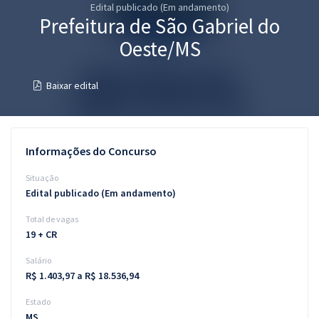
Edital publicado (Em andamento)
Pós
Prefeitura de São Gabriel do
Graduação
Oeste/MS
OAB
Baixar edital
Mentorias
Questões grátis
Informações do Concurso
Conteúdo gratuito
Situação
Edital publicado (Em andamento)
Blog
Total de vagas
Aprovados
19 + CR
Salário
Atendimento
R$ 1.403,97 a R$ 18.536,94
Estado
MS