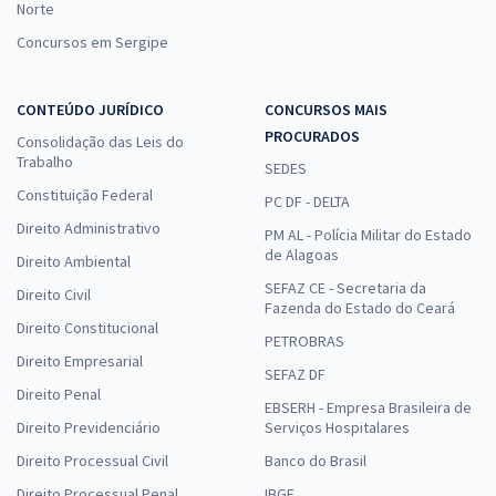
Norte
Concursos em Sergipe
CONTEÚDO JURÍDICO
CONCURSOS MAIS
PROCURADOS
Consolidação das Leis do
Trabalho
SEDES
Constituição Federal
PC DF - DELTA
Direito Administrativo
PM AL - Polícia Militar do Estado
de Alagoas
Direito Ambiental
SEFAZ CE - Secretaria da
Direito Civil
Fazenda do Estado do Ceará
Direito Constitucional
PETROBRAS
Direito Empresarial
SEFAZ DF
Direito Penal
EBSERH - Empresa Brasileira de
Direito Previdenciário
Serviços Hospitalares
Direito Processual Civil
Banco do Brasil
Direito Processual Penal
IBGE