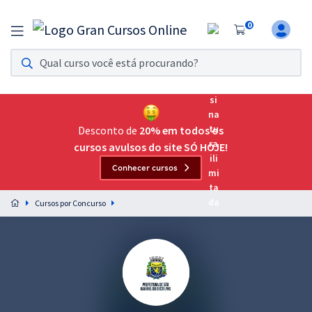
0
Assinatura Ilimitada 11
Acesso a todos os cursos. Teste grátis por 7 dias!
Assinatura OAB Até Passar
Acesso ilimitado a toda preparação para o Exame da
Desconto de
20% em todos os
Ordem, até você passar!
cursos avulsos do site SÓ HOJE!
Conhecer cursos
Residências Multiprofissionais
Preparação completa e intensiva para as principais
Cursos por Concurso
residências em saúde do Brasil
Concursos
Assinatura Ilimitada
Cursos 20% OFF