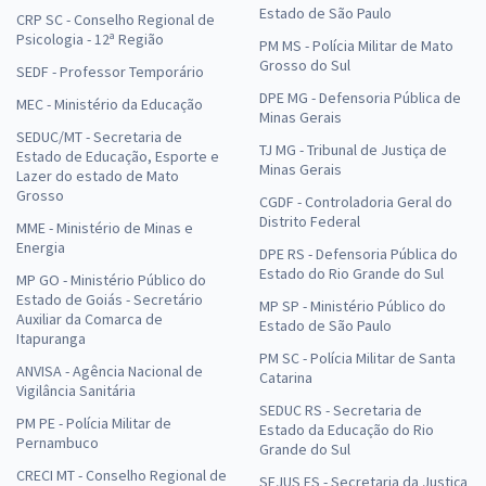
Estado de São Paulo
CRP SC - Conselho Regional de
Psicologia - 12ª Região
PM MS - Polícia Militar de Mato
Grosso do Sul
SEDF - Professor Temporário
DPE MG - Defensoria Pública de
MEC - Ministério da Educação
Minas Gerais
SEDUC/MT - Secretaria de
TJ MG - Tribunal de Justiça de
Estado de Educação, Esporte e
Minas Gerais
Lazer do estado de Mato
Grosso
CGDF - Controladoria Geral do
Distrito Federal
MME - Ministério de Minas e
Energia
DPE RS - Defensoria Pública do
Estado do Rio Grande do Sul
MP GO - Ministério Público do
Estado de Goiás - Secretário
MP SP - Ministério Público do
Auxiliar da Comarca de
Estado de São Paulo
Itapuranga
PM SC - Polícia Militar de Santa
ANVISA - Agência Nacional de
Catarina
Vigilância Sanitária
SEDUC RS - Secretaria de
PM PE - Polícia Militar de
Estado da Educação do Rio
Pernambuco
Grande do Sul
CRECI MT - Conselho Regional de
SEJUS ES - Secretaria da Justiça