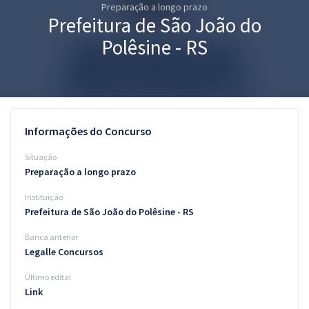
Preparação a longo prazo
Pós
Prefeitura de São João do
Graduação
Polêsine - RS
OAB
Mentorias
Informações do Concurso
Questões grátis
Situação
Conteúdo gratuito
Preparação a longo prazo
Instituição
Blog
Prefeitura de São João do Polêsine - RS
Aprovados
Banca anterior
Legalle Concursos
Atendimento
Último edital
Link