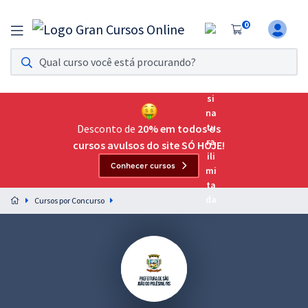
0
Assinatura Ilimitada 11
Acesso a todos os cursos. Teste grátis por 7 dias!
Assinatura OAB Até Passar
Acesso ilimitado a toda preparação para o Exame da
Desconto de
20% em todos os
Ordem, até você passar!
cursos avulsos do site SÓ HOJE!
Conhecer cursos
Residências Multiprofissionais
Preparação completa e intensiva para as principais
Cursos por Concurso
residências em saúde do Brasil
Concursos
Assinatura Ilimitada
Cursos 20% OFF