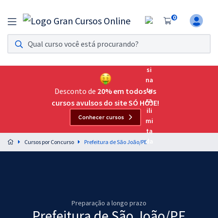
0
Assinatura Ilimitada 11
Acesso a todos os cursos. Teste grátis por 7 dias!
Assinatura OAB Até Passar
Acesso ilimitado a toda preparação para o Exame da
Desconto de
20% em todos os
Ordem, até você passar!
cursos avulsos do site SÓ HOJE!
Conhecer cursos
Residências Multiprofissionais
Preparação completa e intensiva para as principais
Cursos por Concurso
Prefeitura de São João/PE
residências em saúde do Brasil
Concursos
Assinatura Ilimitada
Preparação a longo prazo
Cursos 20% OFF
Prefeitura de São João/PE