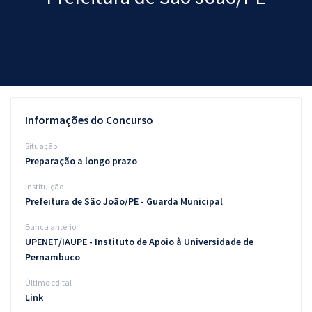
Pós
Graduação
OAB
Mentorias
Informações do Concurso
Questões grátis
Situação
Preparação a longo prazo
Conteúdo gratuito
Instituição
Blog
Prefeitura de São João/PE - Guarda Municipal
Aprovados
Banca anterior
UPENET/IAUPE - Instituto de Apoio à Universidade de
Pernambuco
Atendimento
Último edital
Link