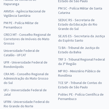
Estado de São Paulo
Itapuranga
PM SC - Polícia Militar de Santa
ANVISA - Agência Nacional de
Catarina
Vigilância Sanitária
SEDUC RS - Secretaria de
PM PE - Polícia Militar de
Estado da Educação do Rio
Pernambuco
Grande do Sul
CRECI MT - Conselho Regional de
SEJUS ES - Secretaria da Justiça
Corretores de Imóveis do Mato
do Espírito Santo
Grosso
TJ BA - Tribunal de Justiça do
Universidade Federal de
Estado da Bahia
Catalão - UFCAT
TRF 3 - Tribunal Regional Federal
UFR - Universidade Federal de
da 3ª Região
Rondonópolis
MP RO - Ministério Público de
CRA MS - Conselho Regional de
Rondônia
Administração do Mato Grosso
do Sul
TCE SP - Tribunal de Contas do
Estado de São Paulo
UFJ - Universidade Federal de
Jataí
Politec PE - Polícia Científica de
Pernambuco
UFRN - Universidade Federal do
Rio Grande do Norte