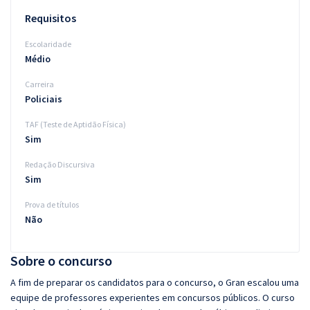
Requisitos
Escolaridade
Médio
Carreira
Policiais
TAF (Teste de Aptidão Física)
Sim
Redação Discursiva
Sim
Prova de títulos
Não
Sobre o concurso
A fim de preparar os candidatos para o concurso, o Gran escalou uma
equipe de professores experientes em concursos públicos. O curso