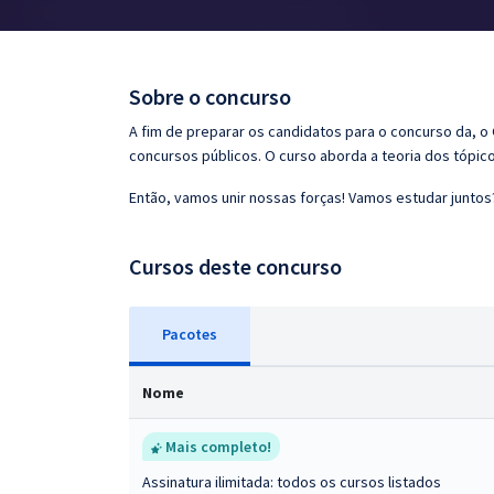
Pós
Graduação
Sobre o concurso
OAB
A fim de preparar os candidatos para o concurso da, 
concursos públicos. O curso aborda a teoria dos tópico
Mentorias
Então, vamos unir nossas forças! Vamos estudar juntos
Questões grátis
Cursos deste concurso
Conteúdo gratuito
Blog
Pacotes
Aprovados
Nome
Atendimento
Mais completo!
Assinatura ilimitada: todos os cursos listados