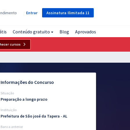
Assinatura
Ilimitada
11
endimento
Entrar
átis
Conteúdo gratuito
Blog
Aprovados
hecer cursos
Informações do Concurso
Situação
Preparação a longo prazo
Instituição
Prefeitura de São josé da Tapera - AL
Banca anterior