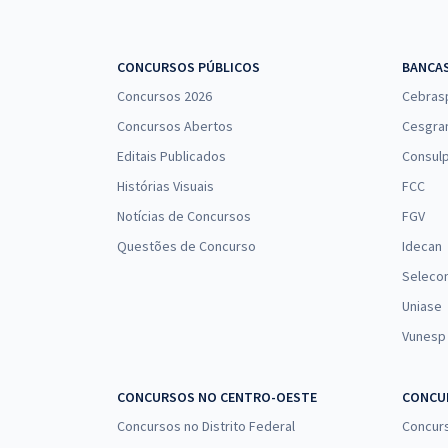
CONCURSOS PÚBLICOS
BANCA
Concursos 2026
Cebras
Concursos Abertos
Cesgra
Editais Publicados
Consulp
Histórias Visuais
FCC
Notícias de Concursos
FGV
Questões de Concurso
Idecan
Seleco
Uniase
Vunesp
CONCURSOS NO CENTRO-OESTE
CONCUR
Concursos no Distrito Federal
Concur