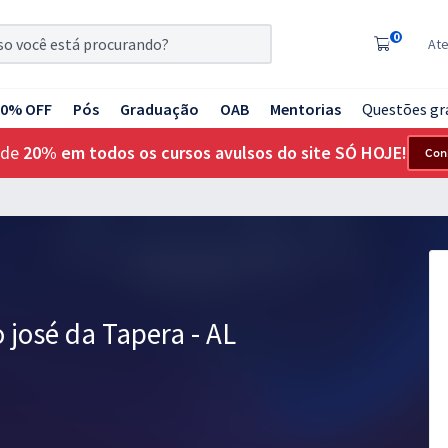
0
At
20% OFF
Pós
Graduação
OAB
Mentorias
Questões gr
 de
20% em todos os cursos avulsos do site SÓ HOJE!
Con
 josé da Tapera - AL