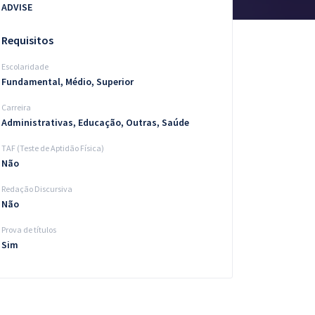
ADVISE
Requisitos
Escolaridade
Fundamental, Médio, Superior
Carreira
Administrativas, Educação, Outras, Saúde
TAF (Teste de Aptidão Física)
Não
Redação Discursiva
Não
Prova de títulos
Sim