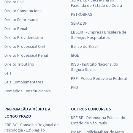
SEFAZ CE - Secretaria da
Direito Civil
Fazenda do Estado do Ceará
Direito Constitucional
PETROBRAS
Direito Empresarial
SEFAZ DF
Direito Penal
EBSERH - Empresa Brasileira de
Direito Previdenciário
Serviços Hospitalares
Direito Processual Civil
Banco do Brasil
Direito Processual Penal
IBGE
Direito Tributário
INSS - Instituto Nacional do
Seguro Social
Leis
PRF - Polícia Rodoviária Federal
Leis Complementares
PND
Remédios Constitucionais
PREPARAÇÃO A MÉDIO E A
OUTROS CONCURSOS
LONGO PRAZO
DPE SP - Defensoria Pública do
Estado de São Paulo
CRP SC - Conselho Regional de
Psicologia - 12ª Região
PM MS - Polícia Militar de Mato