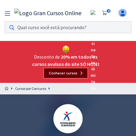
0
Assinatura Ilimitada 11
Acesso a todos os cursos. Teste grátis por 7 dias!
Assinatura OAB Até Passar
Acesso ilimitado a toda preparação para o Exame da
Desconto de
20% em todos os
Ordem, até você passar!
cursos avulsos do site SÓ HOJE!
Conhecer cursos
Residências Multiprofissionais
Preparação completa e intensiva para as principais
Cursos por Concurso
residências em saúde do Brasil
Concursos
Assinatura Ilimitada
Cursos 20% OFF