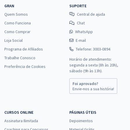
GRAN
SUPORTE
Quem Somos
Central de ajuda
Como Funciona
Chat
Como Comprar
WhatsApp
Loja Social
E-mail
Programa de Afiliados
Telefone: 3003-0894
Trabalhe Conosco
Horário de atendimento:
segunda a sexta (8h às 20h),
Preferência de Cookies
sábado (9h às 13h).
Foi aprovado?
Envie-nos a sua história!
CURSOS ONLINE
PÁGINAS ÚTEIS
Assinatura Ilimitada
Depoimentos
Coaching para Concursos
Material Grátis