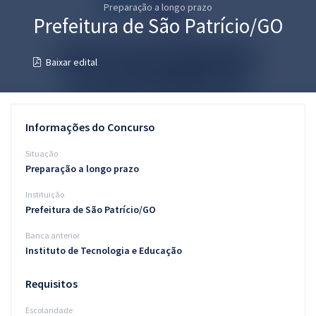
Preparação a longo prazo
Pós
Prefeitura de São Patrício/GO
Graduação
Baixar edital
OAB
Mentorias
Informações do Concurso
Questões grátis
Situação
Preparação a longo prazo
Conteúdo gratuito
Instituição
Blog
Prefeitura de São Patrício/GO
Aprovados
Banca anterior
Instituto de Tecnologia e Educação
Atendimento
Requisitos
Escolaridade