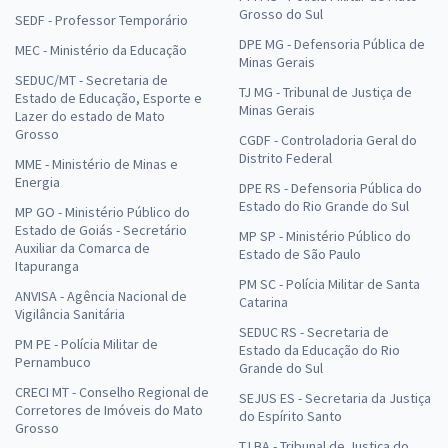
Grosso do Sul
SEDF - Professor Temporário
DPE MG - Defensoria Pública de
MEC - Ministério da Educação
Minas Gerais
SEDUC/MT - Secretaria de
TJ MG - Tribunal de Justiça de
Estado de Educação, Esporte e
Minas Gerais
Lazer do estado de Mato
Grosso
CGDF - Controladoria Geral do
Distrito Federal
MME - Ministério de Minas e
Energia
DPE RS - Defensoria Pública do
Estado do Rio Grande do Sul
MP GO - Ministério Público do
Estado de Goiás - Secretário
MP SP - Ministério Público do
Auxiliar da Comarca de
Estado de São Paulo
Itapuranga
PM SC - Polícia Militar de Santa
ANVISA - Agência Nacional de
Catarina
Vigilância Sanitária
SEDUC RS - Secretaria de
PM PE - Polícia Militar de
Estado da Educação do Rio
Pernambuco
Grande do Sul
CRECI MT - Conselho Regional de
SEJUS ES - Secretaria da Justiça
Corretores de Imóveis do Mato
do Espírito Santo
Grosso
TJ BA - Tribunal de Justiça do