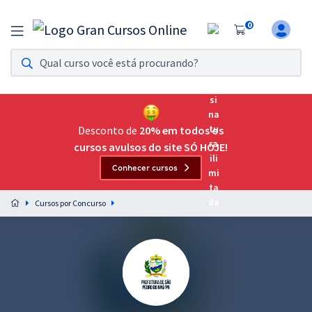
0
Assinatura Ilimitada 11
Acesso a todos os cursos. Teste grátis por 7 dias!
Assinatura OAB Até Passar
Acesso ilimitado a toda preparação para o Exame da
Desconto de
20% em todos os
Ordem, até você passar!
cursos avulsos do site SÓ HOJE!
Conhecer cursos
Residências Multiprofissionais
Preparação completa e intensiva para as principais
Cursos por Concurso
residências em saúde do Brasil
Concursos
Assinatura Ilimitada
Cursos 20% OFF