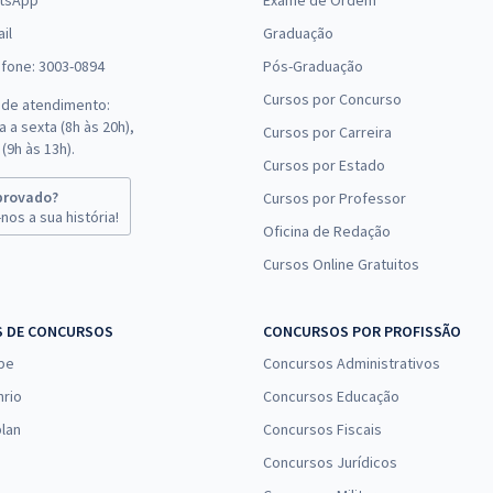
tsApp
Exame de Ordem
il
Graduação
efone: 3003-0894
Pós-Graduação
Cursos por Concurso
 de atendimento:
 a sexta (8h às 20h),
Cursos por Carreira
(9h às 13h).
Cursos por Estado
provado?
Cursos por Professor
nos a sua história!
Oficina de Redação
Cursos Online Gratuitos
S DE CONCURSOS
CONCURSOS POR PROFISSÃO
pe
Concursos Administrativos
nrio
Concursos Educação
lan
Concursos Fiscais
Concursos Jurídicos