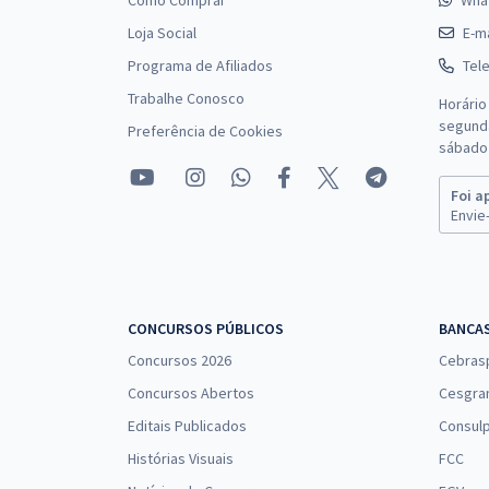
Como Comprar
Wha
Loja Social
E-ma
Programa de Afiliados
Tel
Trabalhe Conosco
Horário
segunda
Preferência de Cookies
sábado 
Foi a
Envie-
CONCURSOS PÚBLICOS
BANCA
Concursos 2026
Cebras
Concursos Abertos
Cesgra
Editais Publicados
Consulp
Histórias Visuais
FCC