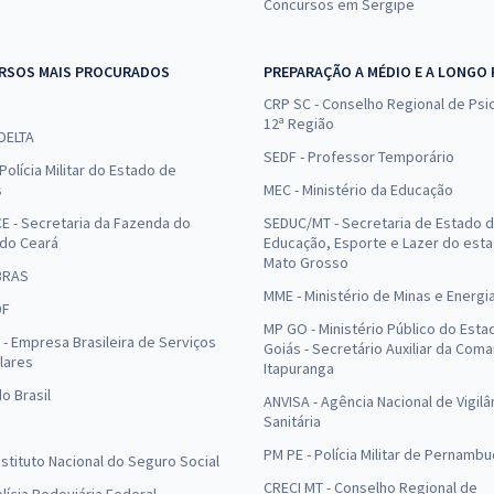
Concursos em Sergipe
RSOS MAIS PROCURADOS
PREPARAÇÃO A MÉDIO E A LONGO
CRP SC - Conselho Regional de Psic
12ª Região
 DELTA
SEDF - Professor Temporário
Polícia Militar do Estado de
s
MEC - Ministério da Educação
E - Secretaria da Fazenda do
SEDUC/MT - Secretaria de Estado 
 do Ceará
Educação, Esporte e Lazer do est
Mato Grosso
BRAS
MME - Ministério de Minas e Energi
DF
MP GO - Ministério Público do Esta
- Empresa Brasileira de Serviços
Goiás - Secretário Auxiliar da Com
lares
Itapuranga
o Brasil
ANVISA - Agência Nacional de Vigilâ
Sanitária
PM PE - Polícia Militar de Pernamb
Instituto Nacional do Seguro Social
CRECI MT - Conselho Regional de