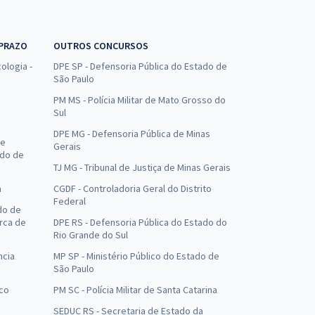
 PRAZO
OUTROS CONCURSOS
ologia -
DPE SP - Defensoria Pública do Estado de
São Paulo
PM MS - Polícia Militar de Mato Grosso do
Sul
DPE MG - Defensoria Pública de Minas
de
Gerais
ado de
TJ MG - Tribunal de Justiça de Minas Gerais
a
CGDF - Controladoria Geral do Distrito
Federal
do de
arca de
DPE RS - Defensoria Pública do Estado do
Rio Grande do Sul
ncia
MP SP - Ministério Público do Estado de
São Paulo
uco
PM SC - Polícia Militar de Santa Catarina
SEDUC RS - Secretaria de Estado da