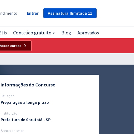
Assinatura
Ilimitada
11
endimento
Entrar
átis
Conteúdo gratuito
Blog
Aprovados
hecer cursos
Informações do Concurso
Situação
Preparação a longo prazo
Instituição
Prefeitura de Sarutaiá - SP
Banca anterior