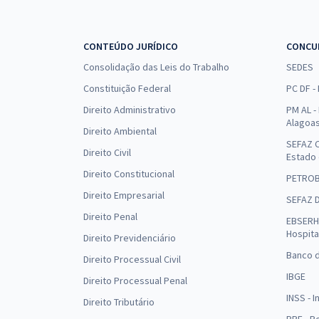
CONTEÚDO JURÍDICO
CONCU
Consolidação das Leis do Trabalho
SEDES
Constituição Federal
PC DF -
Direito Administrativo
PM AL - 
Alagoa
Direito Ambiental
SEFAZ C
Direito Civil
Estado
Direito Constitucional
PETRO
Direito Empresarial
SEFAZ 
Direito Penal
EBSERH 
Hospita
Direito Previdenciário
Banco d
Direito Processual Civil
IBGE
Direito Processual Penal
INSS - 
Direito Tributário