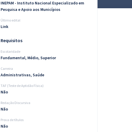
INEPAM - Instituto Nacional Especializado em
Pesquisa e Apoio aos Municípios
Último edital
Link
Requisitos
Escolaridade
Fundamental, Médio, Superior
Carreira
Administrativas, Saúde
TAF (Teste de Aptidão Física)
Não
Redação Discursiva
Não
Prova de títulos
Não