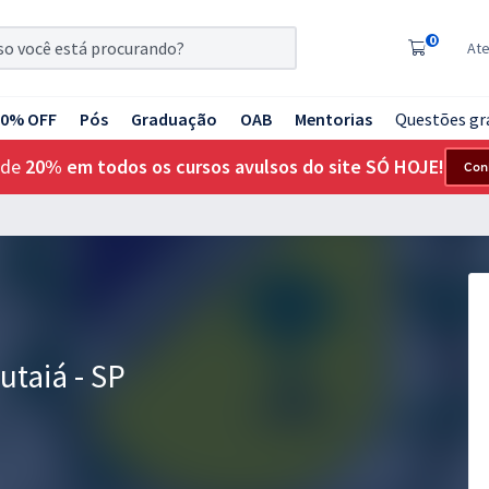
0
At
20% OFF
Pós
Graduação
OAB
Mentorias
Questões gr
 de
20% em todos os cursos avulsos do site SÓ HOJE!
Con
utaiá - SP