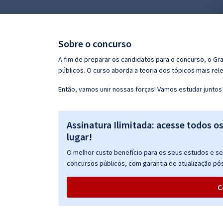
Pós
Graduação
Sobre o concurso
OAB
A fim de preparar os candidatos para o concurso, o G
públicos. O curso aborda a teoria dos tópicos mais rele
Mentorias
Então, vamos unir nossas forças! Vamos estudar juntos
Questões grátis
Assinatura Ilimitada: acesse todos o
Conteúdo gratuito
lugar!
Blog
O melhor custo benefício para os seus estudos e seu
Aprovados
concursos públicos, com garantia de atualização pós
C
Atendimento