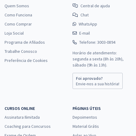
Quem Somos
Central de ajuda
Como Funciona
Chat
Como Comprar
WhatsApp
Loja Social
E-mail
Programa de Afiliados
Telefone: 3003-0894
Trabalhe Conosco
Horário de atendimento:
segunda a sexta (8h às 20h),
Preferência de Cookies
sábado (9h às 13h).
Foi aprovado?
Envie-nos a sua história!
CURSOS ONLINE
PÁGINAS ÚTEIS
Assinatura Ilimitada
Depoimentos
Coaching para Concursos
Material Grátis
Exame de Ordem
Aulas ao Vivo