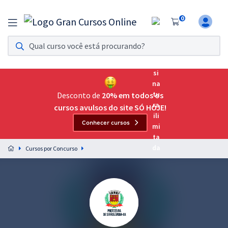
0
Assinatura Ilimitada 11
Acesso a todos os cursos. Teste grátis por 7 dias!
Assinatura OAB Até Passar
Acesso ilimitado a toda preparação para o Exame da
Desconto de
20% em todos os
Ordem, até você passar!
cursos avulsos do site SÓ HOJE!
Conhecer cursos
Residências Multiprofissionais
Preparação completa e intensiva para as principais
Cursos por Concurso
residências em saúde do Brasil
Concursos
Assinatura Ilimitada
Cursos 20% OFF