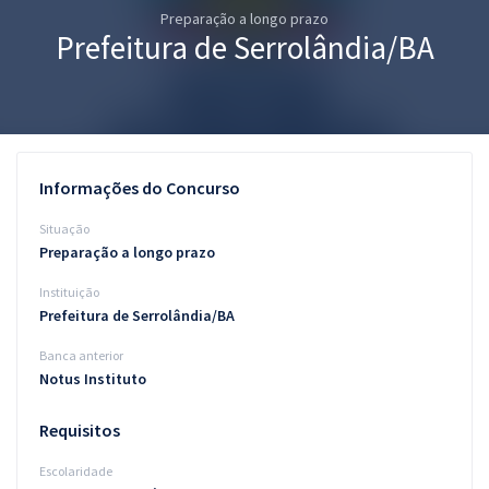
Preparação a longo prazo
Pós
Prefeitura de Serrolândia/BA
Graduação
OAB
Mentorias
Informações do Concurso
Questões grátis
Situação
Preparação a longo prazo
Conteúdo gratuito
Instituição
Blog
Prefeitura de Serrolândia/BA
Aprovados
Banca anterior
Notus Instituto
Atendimento
Requisitos
Escolaridade