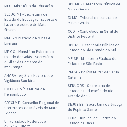
DPE MG - Defensoria Pública de
MEC - Ministério da Educação
Minas Gerais
SEDUC/MT - Secretaria de
TJ MG - Tribunal de Justiça de
Estado de Educação, Esporte e
Minas Gerais
Lazer do estado de Mato
Grosso
CGDF - Controladoria Geral do
Distrito Federal
MME - Ministério de Minas e
Energia
DPE RS - Defensoria Pública do
Estado do Rio Grande do Sul
MP GO - Ministério Público do
Estado de Goiás - Secretário
MP SP - Ministério Público do
Auxiliar da Comarca de
Estado de São Paulo
Itapuranga
PM SC - Polícia Militar de Santa
ANVISA - Agência Nacional de
Catarina
Vigilância Sanitária
SEDUC RS - Secretaria de
PM PE - Polícia Militar de
Estado da Educação do Rio
Pernambuco
Grande do Sul
CRECI MT - Conselho Regional de
SEJUS ES - Secretaria da Justiça
Corretores de Imóveis do Mato
do Espírito Santo
Grosso
TJ BA - Tribunal de Justiça do
Universidade Federal de
Estado da Bahia
Catalão - UFCAT