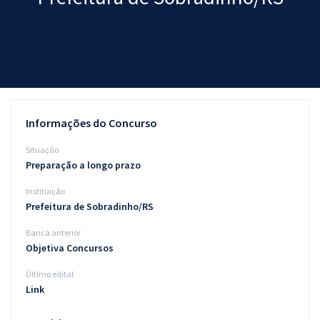
Pós
Graduação
OAB
Mentorias
Informações do Concurso
Questões grátis
Situação
Preparação a longo prazo
Conteúdo gratuito
Instituição
Blog
Prefeitura de Sobradinho/RS
Aprovados
Banca anterior
Objetiva Concursos
Atendimento
Último edital
Link