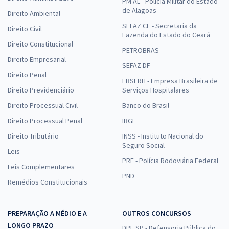
PM AL - Polícia Militar do Estado
de Alagoas
Direito Ambiental
SEFAZ CE - Secretaria da
Direito Civil
Fazenda do Estado do Ceará
Direito Constitucional
PETROBRAS
Direito Empresarial
SEFAZ DF
Direito Penal
EBSERH - Empresa Brasileira de
Direito Previdenciário
Serviços Hospitalares
Direito Processual Civil
Banco do Brasil
Direito Processual Penal
IBGE
Direito Tributário
INSS - Instituto Nacional do
Seguro Social
Leis
PRF - Polícia Rodoviária Federal
Leis Complementares
PND
Remédios Constitucionais
PREPARAÇÃO A MÉDIO E A
OUTROS CONCURSOS
LONGO PRAZO
DPE SP - Defensoria Pública do