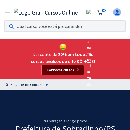
0
Assinatura Ilimitada 11
Acesso a todos os cursos. Teste grátis por 7 dias!
Assinatura OAB Até Passar
Acesso ilimitado a toda preparação para o Exame da
Desconto de
20% em todos os
Ordem, até você passar!
cursos avulsos do site SÓ HOJE!
Conhecer cursos
Residências Multiprofissionais
Preparação completa e intensiva para as principais
Cursos por Concurso
residências em saúde do Brasil
Concursos
Assinatura Ilimitada
Preparação a longo prazo
Cursos 20% OFF
Prefeitura de Sobradinho/RS