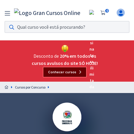
0
Assinatura Ilimitada 11
Acesso a todos os cursos. Teste grátis por 7 dias!
Assinatura OAB Até Passar
Acesso ilimitado a toda preparação para o Exame da
Desconto de
20% em todos os
Ordem, até você passar!
cursos avulsos do site SÓ HOJE!
Conhecer cursos
Residências Multiprofissionais
Preparação completa e intensiva para as principais
Cursos por Concurso
residências em saúde do Brasil
Concursos
Assinatura Ilimitada
Cursos 20% OFF