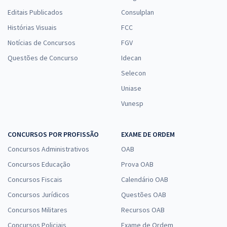
Editais Publicados
Consulplan
Histórias Visuais
FCC
Notícias de Concursos
FGV
Questões de Concurso
Idecan
Selecon
Uniase
Vunesp
CONCURSOS POR PROFISSÃO
EXAME DE ORDEM
Concursos Administrativos
OAB
Concursos Educação
Prova OAB
Concursos Fiscais
Calendário OAB
Concursos Jurídicos
Questões OAB
Concursos Militares
Recursos OAB
Concursos Policiais
Exame de Ordem