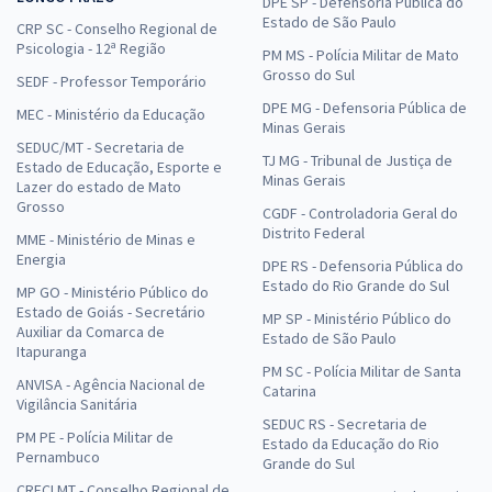
DPE SP - Defensoria Pública do
Estado de São Paulo
CRP SC - Conselho Regional de
Psicologia - 12ª Região
PM MS - Polícia Militar de Mato
Grosso do Sul
SEDF - Professor Temporário
DPE MG - Defensoria Pública de
MEC - Ministério da Educação
Minas Gerais
SEDUC/MT - Secretaria de
TJ MG - Tribunal de Justiça de
Estado de Educação, Esporte e
Minas Gerais
Lazer do estado de Mato
Grosso
CGDF - Controladoria Geral do
Distrito Federal
MME - Ministério de Minas e
Energia
DPE RS - Defensoria Pública do
Estado do Rio Grande do Sul
MP GO - Ministério Público do
Estado de Goiás - Secretário
MP SP - Ministério Público do
Auxiliar da Comarca de
Estado de São Paulo
Itapuranga
PM SC - Polícia Militar de Santa
ANVISA - Agência Nacional de
Catarina
Vigilância Sanitária
SEDUC RS - Secretaria de
PM PE - Polícia Militar de
Estado da Educação do Rio
Pernambuco
Grande do Sul
CRECI MT - Conselho Regional de