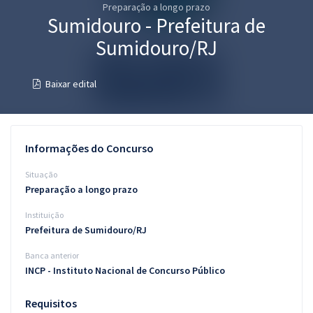
Preparação a longo prazo
Pós
Sumidouro - Prefeitura de
Graduação
Sumidouro/RJ
OAB
Baixar edital
Mentorias
Questões grátis
Informações do Concurso
Conteúdo gratuito
Situação
Preparação a longo prazo
Blog
Instituição
Aprovados
Prefeitura de Sumidouro/RJ
Banca anterior
Atendimento
INCP - Instituto Nacional de Concurso Público
Requisitos