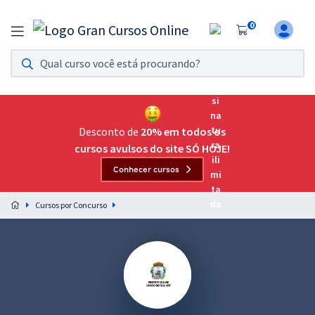
0
Assinatura Ilimitada 11
Acesso a todos os cursos. Teste grátis por 7 dias!
Assinatura OAB Até Passar
Acesso ilimitado a toda preparação para o Exame da
Desconto de
20% em todos os
Ordem, até você passar!
cursos avulsos do site SÓ HOJE!
Conhecer cursos
Residências Multiprofissionais
Preparação completa e intensiva para as principais
Cursos por Concurso
residências em saúde do Brasil
Concursos
Assinatura Ilimitada
Cursos 20% OFF