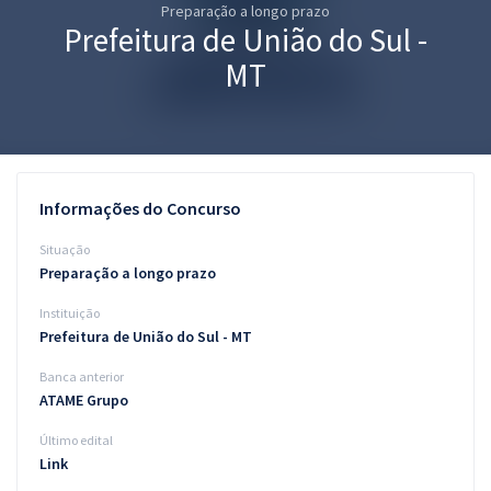
Preparação a longo prazo
Pós
Prefeitura de União do Sul -
Graduação
MT
OAB
Mentorias
Informações do Concurso
Questões grátis
Situação
Conteúdo gratuito
Preparação a longo prazo
Instituição
Blog
Prefeitura de União do Sul - MT
Aprovados
Banca anterior
ATAME Grupo
Atendimento
Último edital
Link