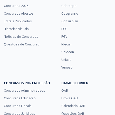
Concursos 2026
Cebraspe
Concursos Abertos
Cesgranrio
Editais Publicados
Consulplan
Histórias Visuais
FCC
Notícias de Concursos
FGV
Questões de Concurso
Idecan
Selecon
Uniase
Vunesp
CONCURSOS POR PROFISSÃO
EXAME DE ORDEM
Concursos Administrativos
OAB
Concursos Educação
Prova OAB
Concursos Fiscais
Calendário OAB
Concursos Jurídicos
Questões OAB