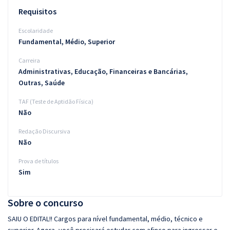
Requisitos
Escolaridade
Fundamental, Médio, Superior
Carreira
Administrativas, Educação, Financeiras e Bancárias,
Outras, Saúde
TAF (Teste de Aptidão Física)
Não
Redação Discursiva
Não
Prova de títulos
Sim
Sobre o concurso
SAIU O EDITAL!! Cargos para nível fundamental, médio, técnico e