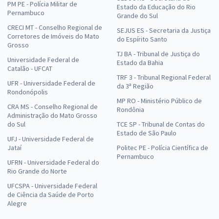
PM PE - Polícia Militar de
Estado da Educação do Rio
Pernambuco
Grande do Sul
CRECI MT - Conselho Regional de
SEJUS ES - Secretaria da Justiça
Corretores de Imóveis do Mato
do Espírito Santo
Grosso
TJ BA - Tribunal de Justiça do
Universidade Federal de
Estado da Bahia
Catalão - UFCAT
TRF 3 - Tribunal Regional Federal
UFR - Universidade Federal de
da 3ª Região
Rondonópolis
MP RO - Ministério Público de
CRA MS - Conselho Regional de
Rondônia
Administração do Mato Grosso
do Sul
TCE SP - Tribunal de Contas do
Estado de São Paulo
UFJ - Universidade Federal de
Jataí
Politec PE - Polícia Científica de
Pernambuco
UFRN - Universidade Federal do
Rio Grande do Norte
UFCSPA - Universidade Federal
de Ciência da Saúde de Porto
Alegre