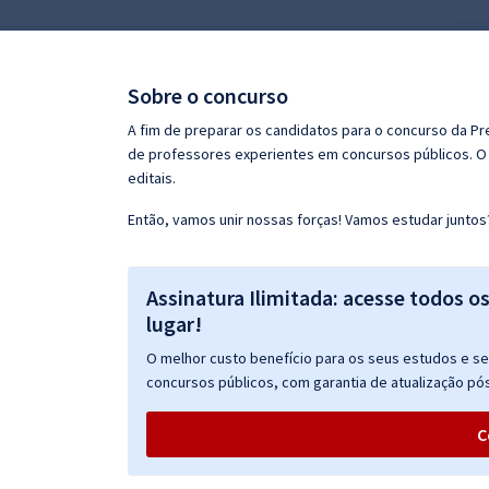
Pós
Graduação
Sobre o concurso
OAB
A fim de preparar os candidatos para o concurso da Pr
de professores experientes em concursos públicos. O 
Mentorias
editais.
Então, vamos unir nossas forças! Vamos estudar juntos
Questões grátis
Conteúdo gratuito
Assinatura Ilimitada: acesse todos o
Blog
lugar!
Aprovados
O melhor custo benefício para os seus estudos e seu
concursos públicos, com garantia de atualização pós
Atendimento
C