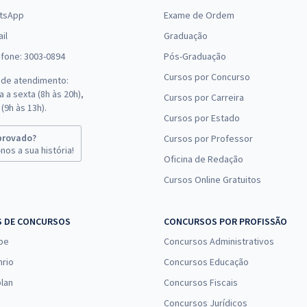
tsApp
Exame de Ordem
il
Graduação
efone: 3003-0894
Pós-Graduação
Cursos por Concurso
 de atendimento:
 a sexta (8h às 20h),
Cursos por Carreira
(9h às 13h).
Cursos por Estado
provado?
Cursos por Professor
nos a sua história!
Oficina de Redação
Cursos Online Gratuitos
S DE CONCURSOS
CONCURSOS POR PROFISSÃO
pe
Concursos Administrativos
nrio
Concursos Educação
lan
Concursos Fiscais
Concursos Jurídicos