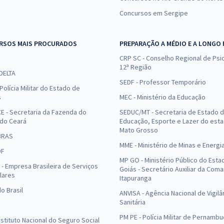
Concursos em Sergipe
RSOS MAIS PROCURADOS
PREPARAÇÃO A MÉDIO E A LONGO
CRP SC - Conselho Regional de Psic
12ª Região
 DELTA
SEDF - Professor Temporário
Polícia Militar do Estado de
s
MEC - Ministério da Educação
E - Secretaria da Fazenda do
SEDUC/MT - Secretaria de Estado 
 do Ceará
Educação, Esporte e Lazer do est
Mato Grosso
BRAS
MME - Ministério de Minas e Energi
DF
MP GO - Ministério Público do Esta
- Empresa Brasileira de Serviços
Goiás - Secretário Auxiliar da Com
lares
Itapuranga
o Brasil
ANVISA - Agência Nacional de Vigilâ
Sanitária
PM PE - Polícia Militar de Pernamb
Instituto Nacional do Seguro Social