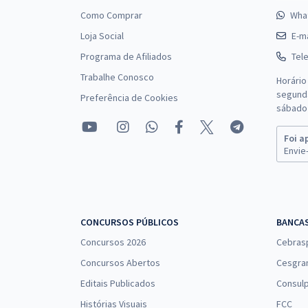
Como Comprar
Wha
Loja Social
E-ma
Programa de Afiliados
Tel
Trabalhe Conosco
Horário
segunda
Preferência de Cookies
sábado 
Foi a
Envie-
CONCURSOS PÚBLICOS
BANCA
Concursos 2026
Cebras
Concursos Abertos
Cesgra
Editais Publicados
Consulp
Histórias Visuais
FCC