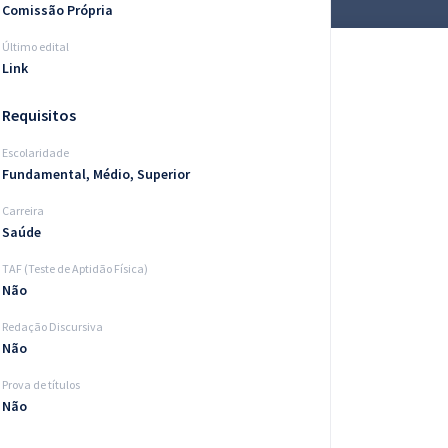
Comissão Própria
Último edital
Link
Requisitos
Escolaridade
Fundamental, Médio, Superior
Carreira
Saúde
TAF (Teste de Aptidão Física)
Não
Redação Discursiva
Não
Prova de títulos
Não