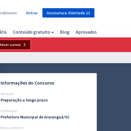
Assinatura
Ilimitada
11
endimento
Entrar
átis
Conteúdo gratuito
Blog
Aprovados
hecer cursos
Informações do Concurso
Situação
Preparação a longo prazo
Instituição
Prefeitura Municipal de Araranguá/SC
Banca anterior