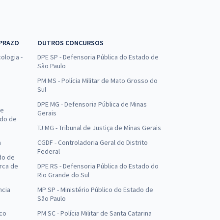
 PRAZO
OUTROS CONCURSOS
ologia -
DPE SP - Defensoria Pública do Estado de
São Paulo
PM MS - Polícia Militar de Mato Grosso do
Sul
DPE MG - Defensoria Pública de Minas
de
Gerais
ado de
TJ MG - Tribunal de Justiça de Minas Gerais
a
CGDF - Controladoria Geral do Distrito
Federal
do de
arca de
DPE RS - Defensoria Pública do Estado do
Rio Grande do Sul
ncia
MP SP - Ministério Público do Estado de
São Paulo
uco
PM SC - Polícia Militar de Santa Catarina