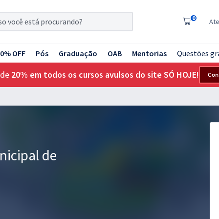
0
At
20% OFF
Pós
Graduação
OAB
Mentorias
Questões gr
 de
20% em todos os cursos avulsos do site SÓ HOJE!
Con
nicipal de