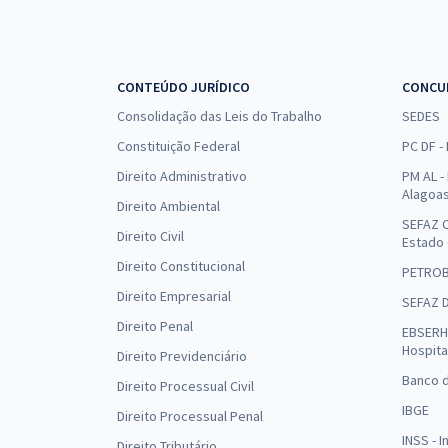
CONTEÚDO JURÍDICO
CONCU
Consolidação das Leis do Trabalho
SEDES
Constituição Federal
PC DF -
Direito Administrativo
PM AL - 
Alagoa
Direito Ambiental
SEFAZ C
Direito Civil
Estado
Direito Constitucional
PETRO
Direito Empresarial
SEFAZ 
Direito Penal
EBSERH 
Hospita
Direito Previdenciário
Banco d
Direito Processual Civil
IBGE
Direito Processual Penal
INSS - 
Direito Tributário